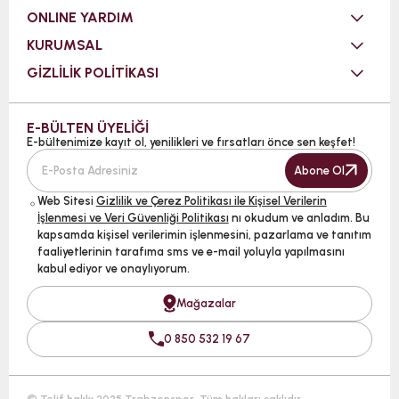
ONLINE YARDIM
KURUMSAL
GİZLİLİK POLİTİKASI
E-BÜLTEN ÜYELİĞİ
E-bültenimize kayıt ol, yenilikleri ve fırsatları önce sen keşfet!
Abone Ol
Web Sitesi
Gizlilik ve Çerez Politikası ile Kişisel Verilerin
İşlenmesi ve Veri Güvenliği Politikası
nı okudum ve anladım. Bu
kapsamda kişisel verilerimin işlenmesini, pazarlama ve tanıtım
faaliyetlerinin tarafıma sms ve e-mail yoluyla yapılmasını
kabul ediyor ve onaylıyorum.
Mağazalar
0 850 532 19 67
© Telif hakkı 2025 Trabzonspor. Tüm hakları saklıdır.