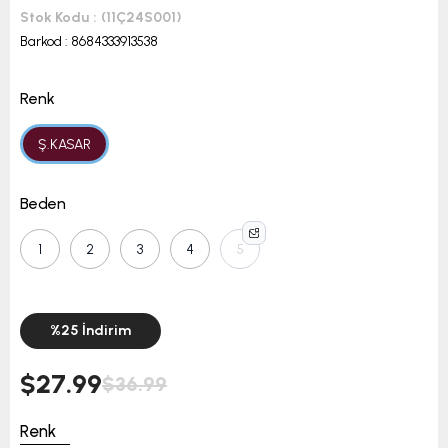
Stok Kodu
(11Ç24S001)
Barkod
:
8684333913538
Renk
Ş.KASAR
Beden
1
2
3
4
5
%
25
İndirim
$27.99
$36.99
Renk