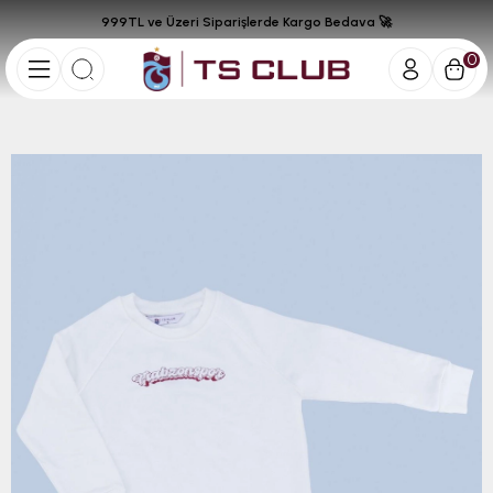
999TL ve Üzeri Siparişlerde Kargo Bedava 🚀
0