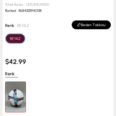
Stok Kodu
(21U25U002)
Barkod
:
8684333940138
Beden Tablosu
Renk
: BEYAZ
BEYAZ
$42.99
Renk