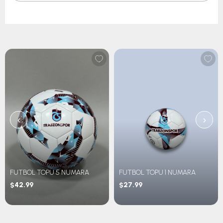
‹
›
FUTBOL TOPU 5 NUMARA
FUTBOL TOPU 1 NUMARA
$42.99
$27.99