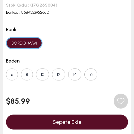
Stok Kodu
(17G26S004)
Barkod
:
8684333952650
Renk
BORDO-MAVİ
Beden
6
8
10
12
14
16
$85.99