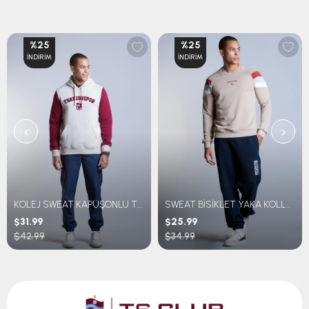
%25
%25
İNDIRIM
İNDIRIM
‹
›
KOLEJ SWEAT KAPÜŞONLU TRABZONSPOR NAKIŞLI
SWEAT BİSİKLET YAKA KOLLARI ÇİZGİLİ
$31.99
$25.99
$42.99
$34.99