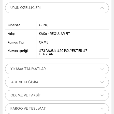
ÜRÜN ÖZELLIKLERI
Cinsiyet
GENÇ
Kalıp
KA06 - REGULAR FIT
Kumaş Tipi
ÖRME
Kumaş İçeriği
%73 PAMUK %20 POLYESTER %7
ELASTAN
YIKAMA TALIMATLARI
İADE VE DEĞIŞIM
ÖDEME VE TAKSIT
KARGO VE TESLIMAT