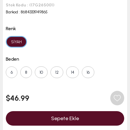
Stok Kodu
(17G26S001)
Barkod
:
8684333949865
Renk
SİYAH
Beden
6
8
10
12
14
16
$46.99