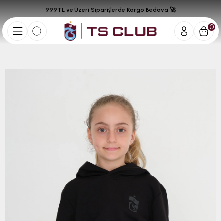
999TL ve Üzeri Siparişlerde Kargo Bedava 🚀
0