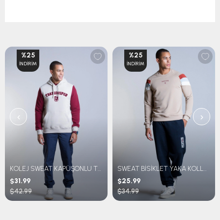
%25
%25
İNDIRIM
İNDIRIM
‹
›
KOLEJ SWEAT KAPÜŞONLU TRABZONSPOR NAKIŞLI
SWEAT BİSİKLET YAKA KOLLARI ÇİZGİLİ
$31.99
$25.99
$42.99
$34.99