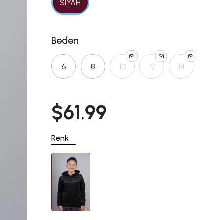
SİYAH
Beden
6
8
10
12
14
$61.99
Renk