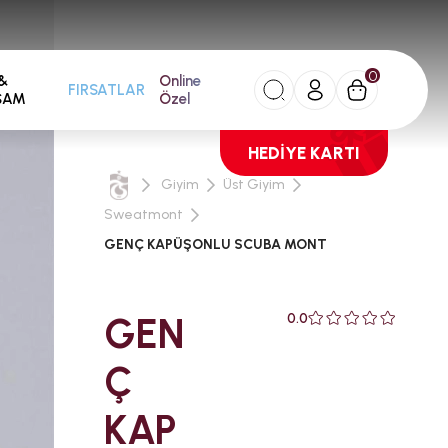
0
&
Online
FIRSATLAR
ŞAM
Özel
HEDİYE KARTI
Giyim
Üst Giyim
Sweatmont
GENÇ KAPÜŞONLU SCUBA MONT
GEN
0.0
Ç
KAP