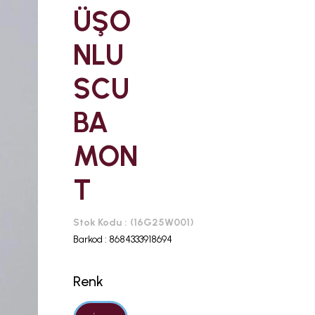
ÜŞO
NLU
SCU
BA
MON
T
Stok Kodu
(16G25W001)
Barkod
:
8684333918694
Renk