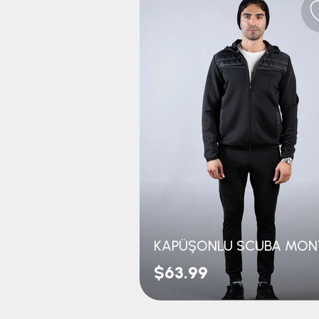
KAPÜŞONLU SCUBA MON
$63.99