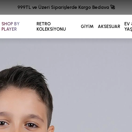
999TL ve Üzeri Siparişlerde Kargo Bedava 🚀
SHOP BY
RETRO
EV 
GİYİM
AKSESUAR
PLAYER
KOLEKSİYONU
YA