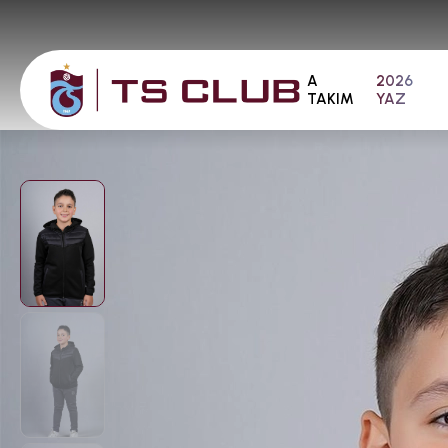
A
2026
TAKIM
YAZ