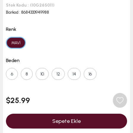
Stok Kodu
(10G26S011)
Barkod
:
8684333949988
Renk
MAVİ
Beden
6
8
10
12
14
16
$25.99