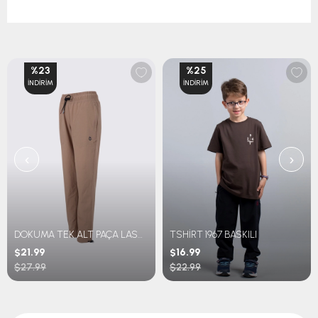
%23
%25
İNDIRIM
İNDIRIM
‹
›
DOKUMA TEK ALT PAÇA LASTİKLİ
TSHİRT 1967 BASKILI
$21.99
$16.99
$27.99
$22.99