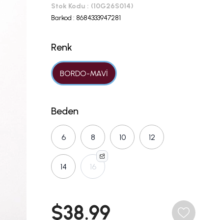
Stok Kodu
(10G26S014)
Barkod
:
8684333947281
Renk
BORDO-MAVİ
Beden
6
8
10
12
14
16
$38.99