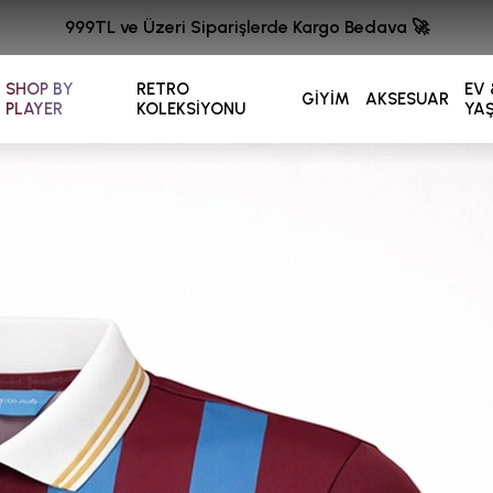
999TL ve Üzeri Siparişlerde Kargo Bedava 🚀
SHOP BY
RETRO
EV 
GİYİM
AKSESUAR
PLAYER
KOLEKSİYONU
YA