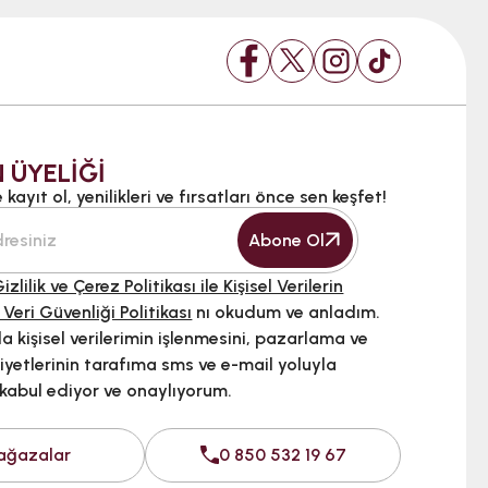
 ÜYELİĞİ
kayıt ol, yenilikleri ve fırsatları önce sen keşfet!
Abone Ol
izlilik ve Çerez Politikası ile Kişisel Verilerin
 Veri Güvenliği Politikası
nı okudum ve anladım.
 kişisel verilerimin işlenmesini, pazarlama ve
iyetlerinin tarafıma sms ve e-mail yoluyla
 kabul ediyor ve onaylıyorum.
ağazalar
0 850 532 19 67