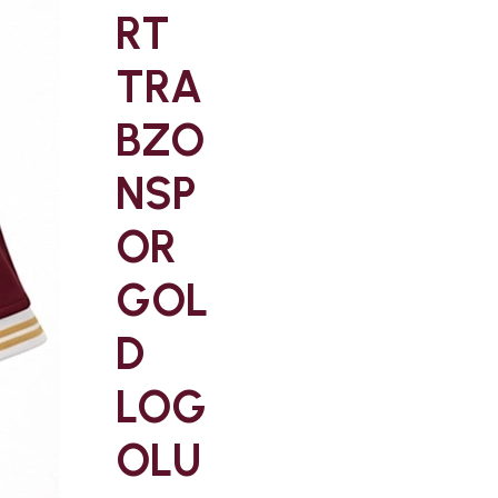
RT
TRA
BZO
NSP
OR
GOL
D
LOG
OLU