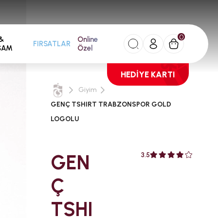
0
&
Online
FIRSATLAR
ŞAM
Özel
HEDİYE KARTI
Giyim
GENÇ TSHIRT TRABZONSPOR GOLD
LOGOLU
GEN
3.5
Ç
TSHI