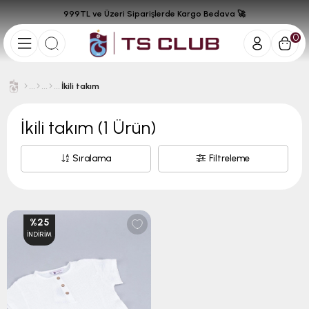
999TL ve Üzeri Siparişlerde Kargo Bedava 🚀
0
İkili takım
İkili takım
(1 Ürün)
Sıralama
Filtreleme
%25
İNDIRIM