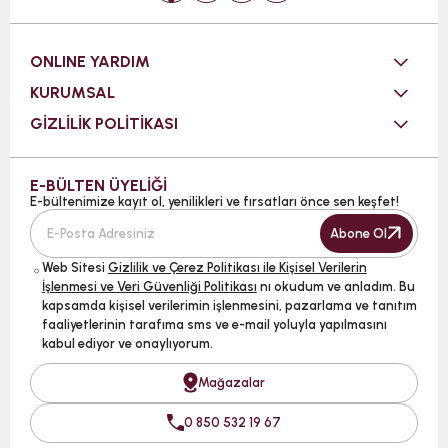
ONLINE YARDIM
KURUMSAL
GİZLİLİK POLİTİKASI
E-BÜLTEN ÜYELİĞİ
E-bültenimize kayıt ol, yenilikleri ve fırsatları önce sen keşfet!
Abone Ol
Web Sitesi
Gizlilik ve Çerez Politikası ile Kişisel Verilerin
İşlenmesi ve Veri Güvenliği Politikası
nı okudum ve anladım. Bu
kapsamda kişisel verilerimin işlenmesini, pazarlama ve tanıtım
faaliyetlerinin tarafıma sms ve e-mail yoluyla yapılmasını
kabul ediyor ve onaylıyorum.
Mağazalar
0 850 532 19 67