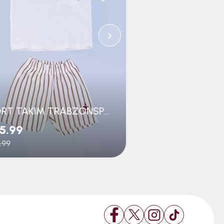
›
ŞORT TAKIM TRABZONSPOR LOGOLU
5.99
$48.99
.99