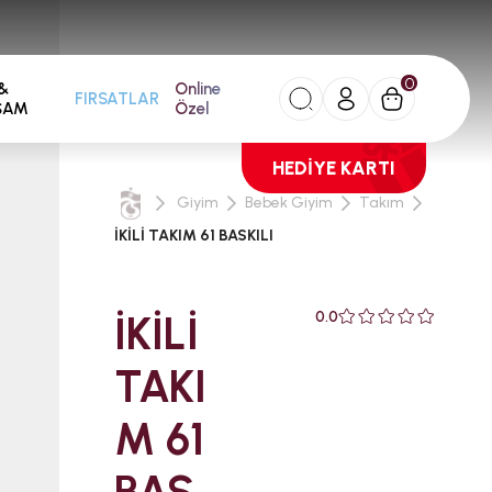
0
&
Online
FIRSATLAR
ŞAM
Özel
HEDİYE KARTI
Giyim
Bebek Giyim
Takım
İKİLİ TAKIM 61 BASKILI
İKİLİ
0.0
TAKI
M 61