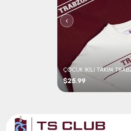
‹
$25.99