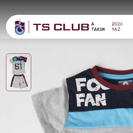
A
2026
TAKIM
YAZ