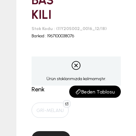
BAS
KILI
Stok Kodu
(11Y20S002_0016_12/18)
Barkod
:
1967100038076
Ürün stoklarımızda kalmamıştır.
Renk
Beden Tablosu
GRİ-MELANJ