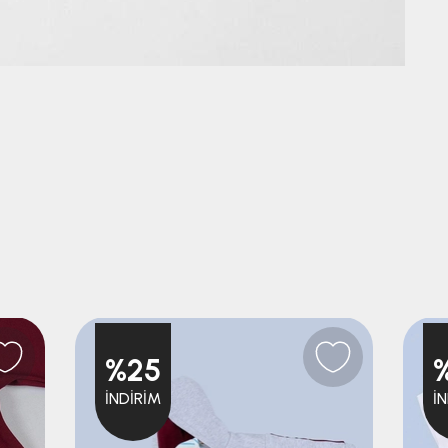
%25
İNDIRIM
İ