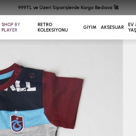
999TL ve Üzeri Siparişlerde Kargo Bedava 🚀
SHOP BY
RETRO
EV 
GİYİM
AKSESUAR
PLAYER
KOLEKSİYONU
YA