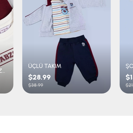
ÜÇLÜ TAKIM
ÇOCUK İKİLİ TAKIM TRABZONSPOR BASKILI
$28.99
$1
$38.99
$21