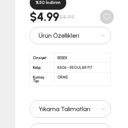
%
50
İndirim
$4.99
$8.99
Ürün Özellikleri
Cinsiyet
BEBEK
Kalıp
KA06 - REGULAR FIT
Kumaş
ÖRME
Tipi
Yıkama Talimatları