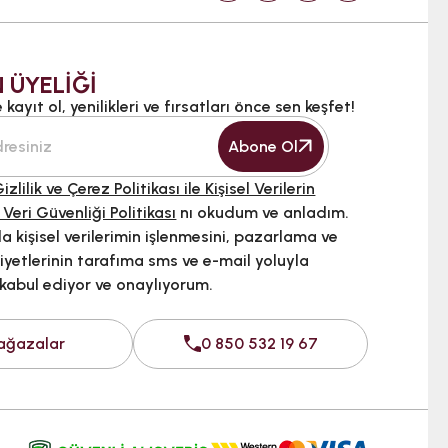
 ÜYELİĞİ
kayıt ol, yenilikleri ve fırsatları önce sen keşfet!
Abone Ol
izlilik ve Çerez Politikası ile Kişisel Verilerin
 Veri Güvenliği Politikası
nı okudum ve anladım.
 kişisel verilerimin işlenmesini, pazarlama ve
iyetlerinin tarafıma sms ve e-mail yoluyla
 kabul ediyor ve onaylıyorum.
ağazalar
0 850 532 19 67