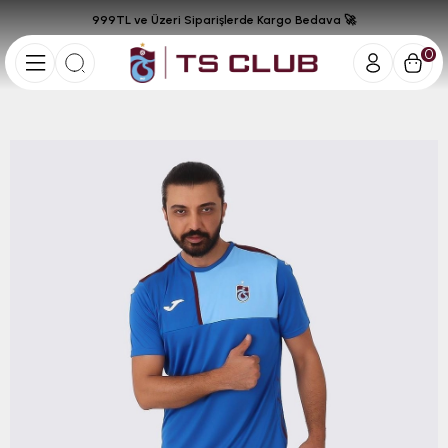
999TL ve Üzeri Siparişlerde Kargo Bedava 🚀
0