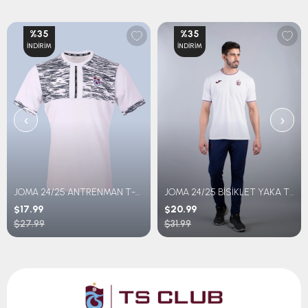
%35
%35
İNDIRIM
İNDIRIM
‹
›
JOMA 24/25 ANTRENMAN T-SHIRT GENÇ
JOMA 24/25 BİSİKLET YAKA T-SHIRT
$17.99
$20.99
$27.99
$31.99