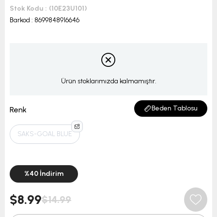
Stok Kodu
(10E23U101)
Barkod
:
8699848916646
Ürün stoklarımızda kalmamıştır.
Beden Tablosu
Renk
SAKS-GOAL BLUE
%
40
İndirim
$8.99
$14.99