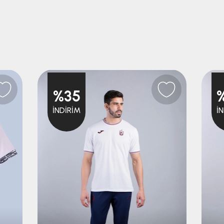
%35
İNDIRIM
İ