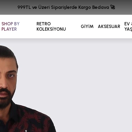
999TL ve Üzeri Siparişlerde Kargo Bedava 🚀
SHOP BY
RETRO
EV 
GİYİM
AKSESUAR
PLAYER
KOLEKSİYONU
YA