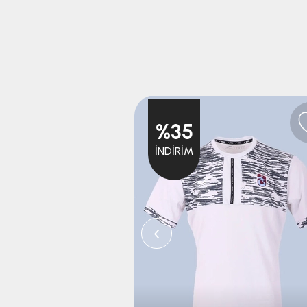
%35
İNDIRIM
‹