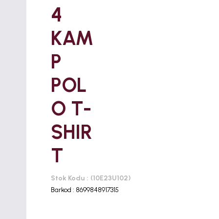
4
KAM
P
POL
O T-
SHIR
T
Stok Kodu
(10E23U102)
Barkod
:
8699848917315