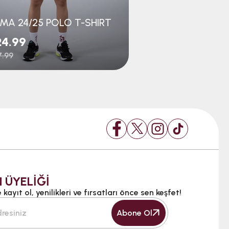
MA 24/25 POLO T-SHIRT
4.99
$24.99
.99
$48.99
 ÜYELİĞİ
kayıt ol, yenilikleri ve fırsatları önce sen keşfet!
Abone Ol