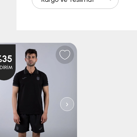
%35
%50
NDIRIM
İNDIRIM
›