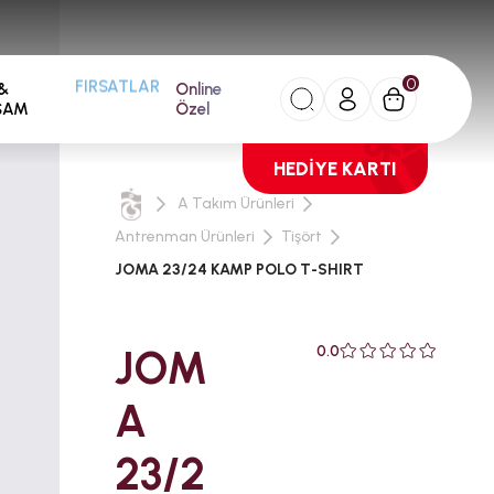
0
&
Online
FIRSATLAR
ŞAM
Özel
HEDİYE KARTI
A Takım Ürünleri
Antrenman Ürünleri
Tişört
JOMA 23/24 KAMP POLO T-SHIRT
JOM
0.0
A
23/2