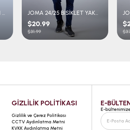
JOMA 24/25 ANTRENMAN T-SHIRT GENÇ
JOMA 24/25 BİSİKLET YAKA T-SHIRT
JO
$20.99
$2
$31.99
$37
GİZLİLİK POLİTİKASI
E-BÜLTEN
E-bültenimize 
Gizlilik ve Çerez Politikası
CCTV Aydınlatma Metni
KVKK Aydınlatma Metni