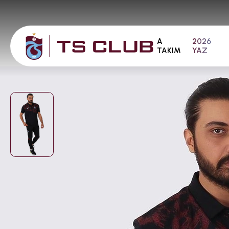
A
2026
TAKIM
YAZ