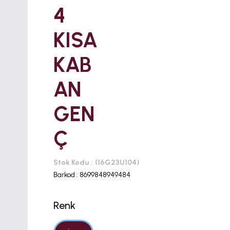
4
KISA
KAB
AN
GEN
Ç
Stok Kodu
(16G23U104)
Barkod
:
8699848949484
Renk