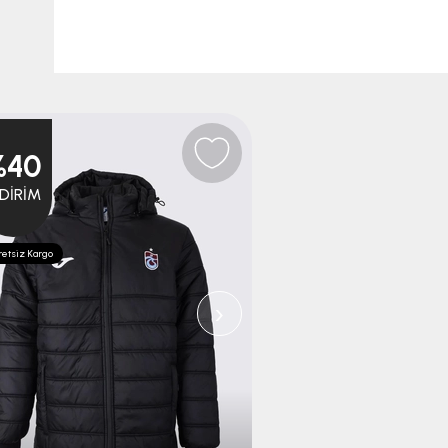
%40
%35
NDIRIM
İNDIRIM
etsiz Kargo
Ücretsiz Kargo
›