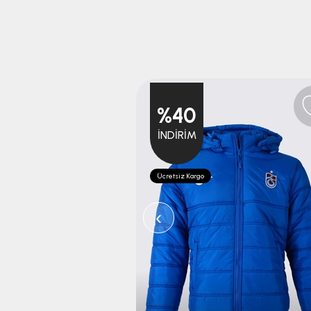
%40
İNDIRIM
Ücretsiz Kargo
‹