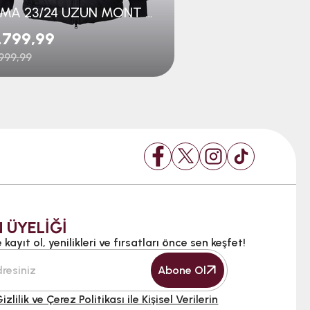
JOMA 23/24 UZUN MONT GENÇ
.799,99
₺3.704,99
999,99
₺5.699,99
 ÜYELİĞİ
kayıt ol, yenilikleri ve fırsatları önce sen keşfet!
Abone Ol
izlilik ve Çerez Politikası ile Kişisel Verilerin