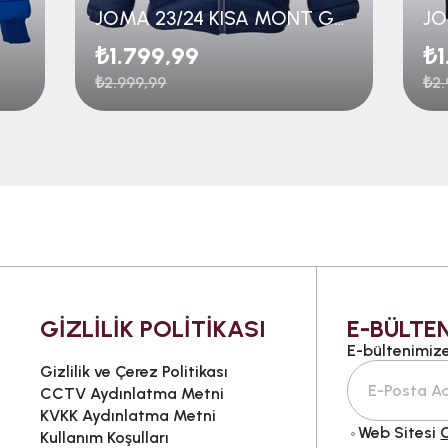
JOMA 23/24 KISA MONT GENÇ
₺1.799,99
₺1
₺2.999,99
₺2.
GİZLİLİK POLİTİKASI
E-BÜLTEN
E-bültenimize 
Gizlilik ve Çerez Politikası
CCTV Aydınlatma Metni
KVKK Aydınlatma Metni
Web Sitesi
G
Kullanım Koşulları