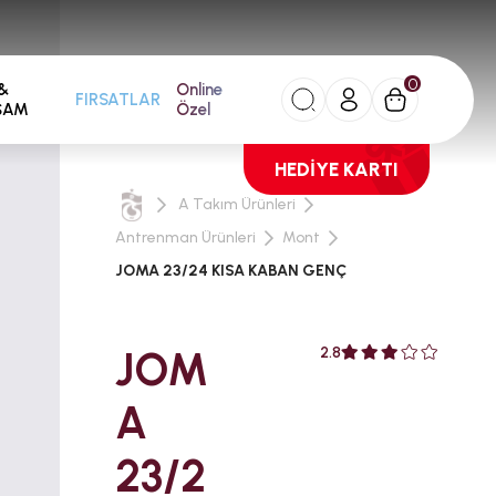
0
&
Online
FIRSATLAR
ŞAM
Özel
HEDİYE KARTI
A Takım Ürünleri
Antrenman Ürünleri
Mont
JOMA 23/24 KISA KABAN GENÇ
JOM
2.8
A
23/2