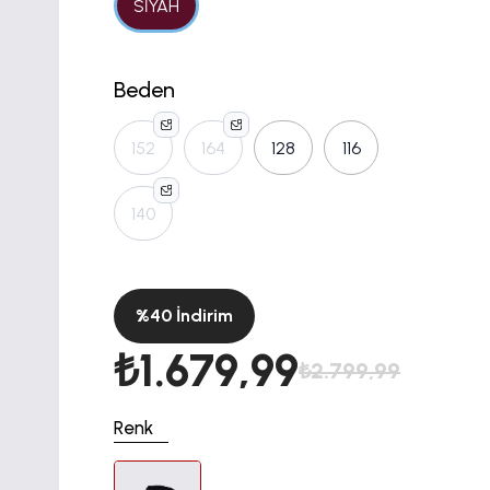
SİYAH
Beden
152
164
128
116
140
%
40
İndirim
₺1.679,99
₺2.799,99
Renk