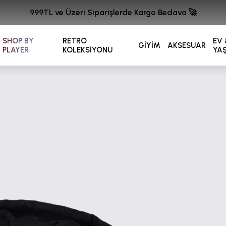
999TL ve Üzeri Siparişlerde Kargo Bedava 🚀
SHOP BY
RETRO
EV 
GİYİM
AKSESUAR
PLAYER
KOLEKSİYONU
YA