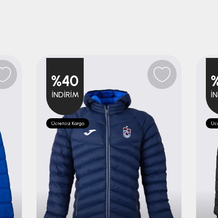
%40
İNDIRIM
İ
Ücretsiz Kargo
Ücr