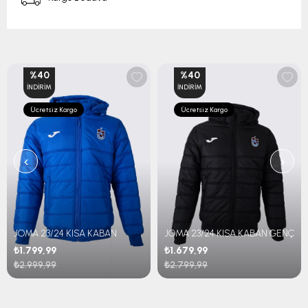
%40
%40
İNDIRIM
İNDIRIM
Ücretsiz Kargo
Ücretsiz Kargo
‹
›
JOMA 23/24 KISA KABAN
JOMA 23/24 KISA KABAN GENÇ
₺1.799,99
₺1.679,99
₺2.999,99
₺2.799,99