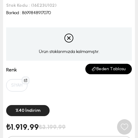
Stok Kodu
(16E23U102)
Barkod
:
8699848917070
Ürün stoklarımızda kalmamıştır.
Beden Tablosu
Renk
SİYAH
%
40
İndirim
₺1.919,99
₺3.199,99