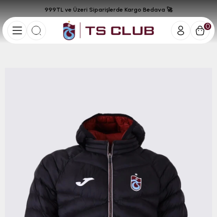
999TL ve Üzeri Siparişlerde Kargo Bedava 🚀
0