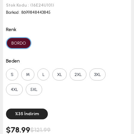
Stok Kodu
(16E24U101)
Barkod
:
8699848443845
Renk
BORDO
Beden
S
M
L
XL
2XL
3XL
4XL
5XL
%
35
İndirim
$78.99
$121.99