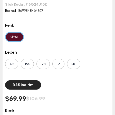
Stok Kodu
(16G24U101)
Barkod
:
8699848464567
Renk
SİYAH
Beden
152
164
128
116
140
%
35
İndirim
$69.99
$106.99
Renk