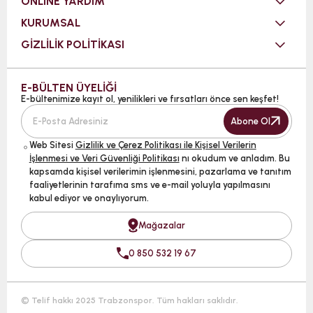
ONLINE YARDIM
KURUMSAL
GİZLİLİK POLİTİKASI
E-BÜLTEN ÜYELİĞİ
E-bültenimize kayıt ol, yenilikleri ve fırsatları önce sen keşfet!
Abone Ol
Web Sitesi
Gizlilik ve Çerez Politikası ile Kişisel Verilerin
İşlenmesi ve Veri Güvenliği Politikası
nı okudum ve anladım. Bu
kapsamda kişisel verilerimin işlenmesini, pazarlama ve tanıtım
faaliyetlerinin tarafıma sms ve e-mail yoluyla yapılmasını
kabul ediyor ve onaylıyorum.
Mağazalar
0 850 532 19 67
© Telif hakkı 2025 Trabzonspor. Tüm hakları saklıdır.