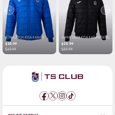
‹
›
JOMA 23/24 KISA KABAN
JOMA 23/24 KISA KABAN GENÇ
$38.99
$35.99
$63.99
$59.99