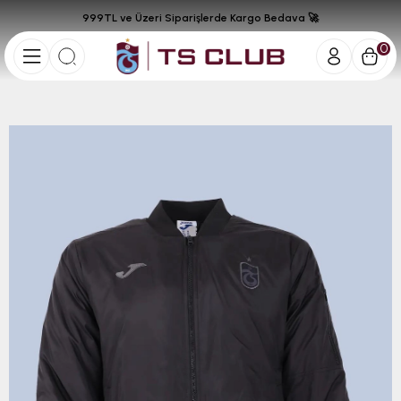
999TL ve Üzeri Siparişlerde Kargo Bedava 🚀
0