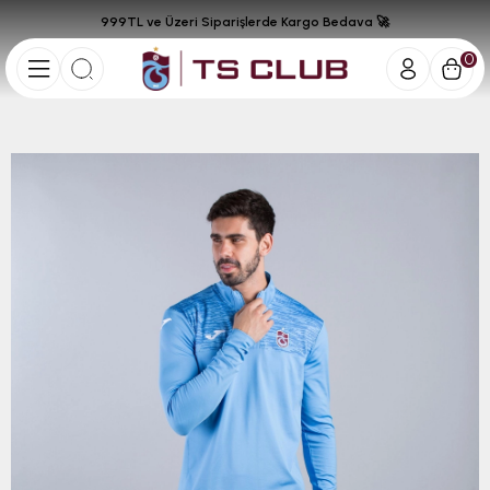
999TL ve Üzeri Siparişlerde Kargo Bedava 🚀
0