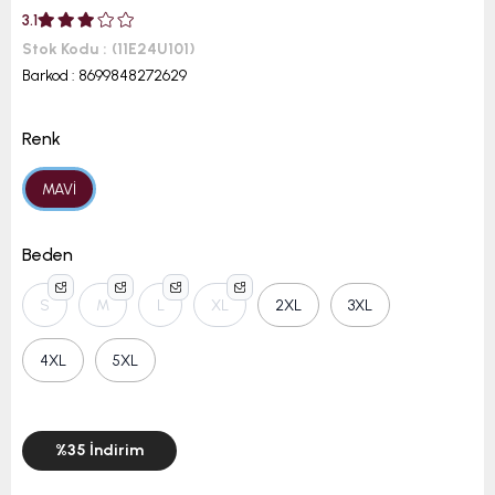
3.1
Stok Kodu
(11E24U101)
Barkod
:
8699848272629
Renk
MAVİ
Beden
S
M
L
XL
2XL
3XL
4XL
5XL
%
35
İndirim