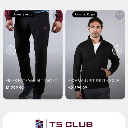
Ücretsiz Kargo
Ücretsiz Kargo
‹
›
ERKEK EŞOFMAN ALT DALGIÇ KUMAŞ
EŞOFMAN ÜST SIRTI LOGO BASKILI
₺1.799,99
₺2.399,99