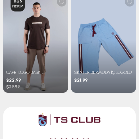
%25
İNDIRIM
CAPRİ LOGO BASKILI
SKATER BERMUDA İÇ LOGOLU
$22.99
$21.99
$29.99