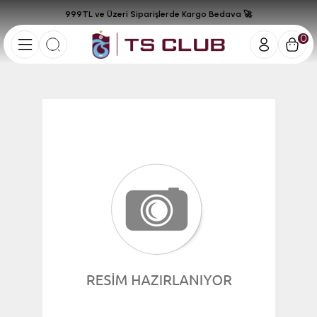
999TL ve Üzeri Siparişlerde Kargo Bedava 🚀
0