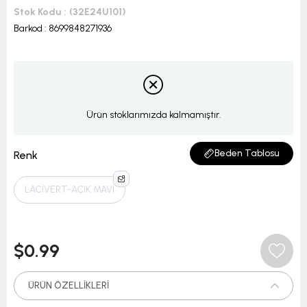
Stok Kodu
(32E24U101)
Barkod
:
8699848271936
Ürün stoklarımızda kalmamıştır.
Beden Tablosu
Renk
LACİVERT-AÇIK MAVİ
$0.99
ÜRÜN ÖZELLIKLERI