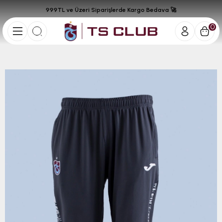
999TL ve Üzeri Siparişlerde Kargo Bedava 🚀
0