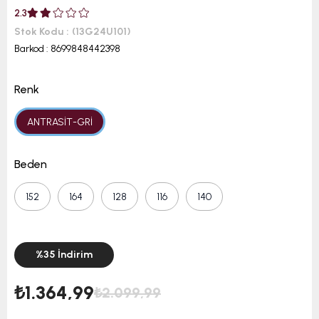
2.3
Stok Kodu
(13G24U101)
Barkod
:
8699848442398
Renk
ANTRASİT-GRİ
Beden
152
164
128
116
140
%
35
İndirim
₺1.364,99
₺2.099,99