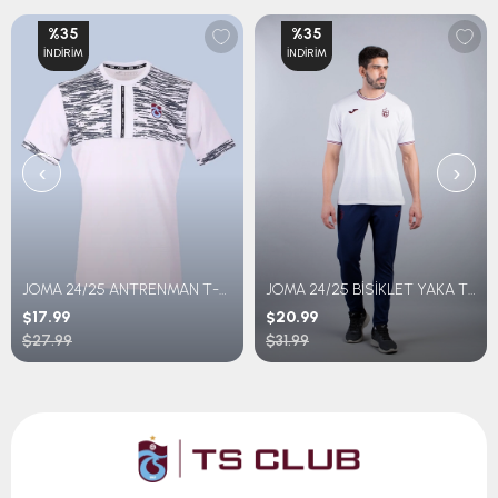
%35
%35
İNDIRIM
İNDIRIM
‹
›
JOMA 24/25 ANTRENMAN T-SHIRT GENÇ
JOMA 24/25 BİSİKLET YAKA T-SHIRT
$17.99
$20.99
$27.99
$31.99