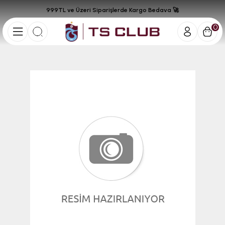
999TL ve Üzeri Siparişlerde Kargo Bedava 🚀
0