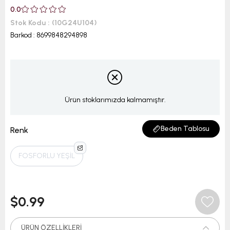
0.0
Stok Kodu
(10G24U104)
Barkod
:
8699848294898
Ürün stoklarımızda kalmamıştır.
Beden Tablosu
Renk
FOSFORLU YEŞİL
$0.99
ÜRÜN ÖZELLIKLERI