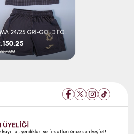
JOMA 24/25 GRİ-GOLD FORMA BEBE SET
.150,25
₺1.400,25
867,00
₺1.867,00
 ÜYELİĞİ
kayıt ol, yenilikleri ve fırsatları önce sen keşfet!