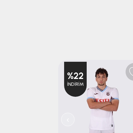
%22
İNDIRIM
‹