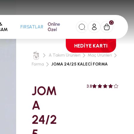
0
&
Online
FIRSATLAR
ŞAM
Özel
HEDİYE KARTI
A Takım Ürünleri
Maç Ürünleri
Forma
JOMA 24/25 KALECİ FORMA
JOM
3.8
A
24/2