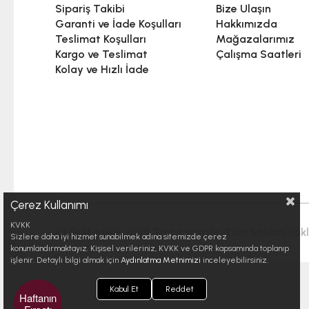
Sipariş Takibi
Bize Ulaşın
Garanti ve İade Koşulları
Hakkımızda
Teslimat Koşulları
Mağazalarımız
Kargo ve Teslimat
Çalışma Saatleri
Kolay ve Hızlı İade
Çerez Kullanımı
KVKK
© Telif hakkı 2025 Trabzonspor. Tüm hakları saklı
Sizlere daha iyi hizmet sunabilmek adına sitemizde çerez
konumlandırmaktayız. Kişisel verileriniz, KVKK ve GDPR kapsamında toplanıp
işlenir. Detaylı bilgi almak için
Aydınlatma Metnimizi
inceleyebilirsiniz.
Kabul Et
Reddet
Haftanın