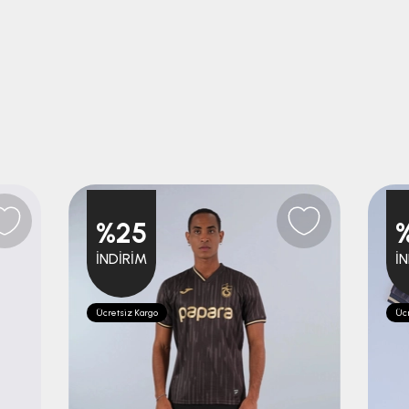
%25
İNDIRIM
İ
Ücretsiz Kargo
Ücr