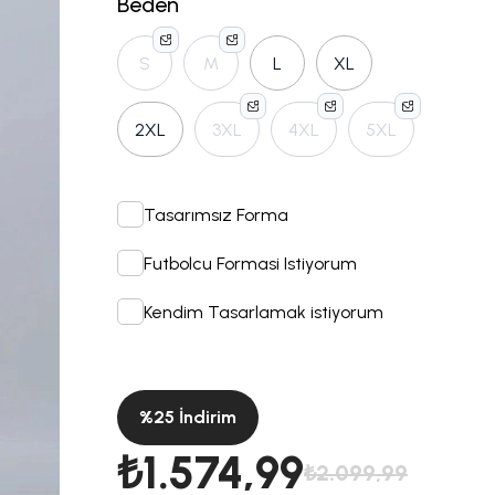
Beden
S
M
L
XL
2XL
3XL
4XL
5XL
Tasarımsız Forma
Futbolcu Formasi Istiyorum
Kendim Tasarlamak istiyorum
%
25
İndirim
₺1.574,99
₺2.099,99