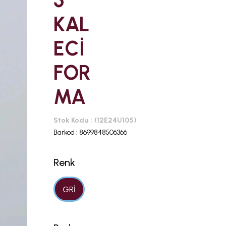
5
KAL
ECİ
FOR
MA
Stok Kodu
(12E24U105)
Barkod
:
8699848506366
Renk
GRİ