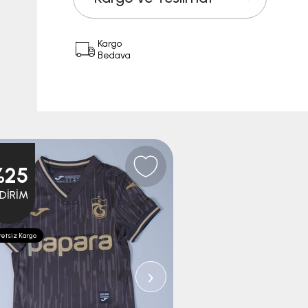
Kargo
Bedava
%25
%25
NDIRIM
İNDIRIM
etsiz Kargo
Ücretsiz Kargo
›