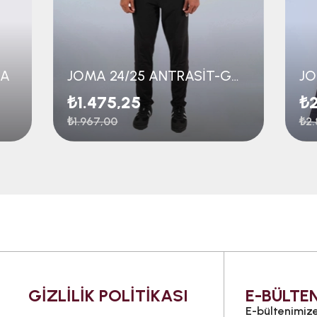
MA
JOMA 24/25 ANTRASİT-GOLD FORMA
₺1.475,25
₺2
₺1.967,00
₺2.
GİZLİLİK POLİTİKASI
E-BÜLTEN
E-bültenimize 