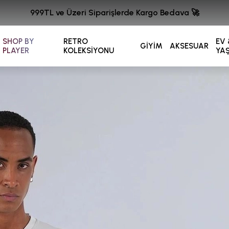
999TL ve Üzeri Siparişlerde Kargo Bedava 🚀
SHOP BY
RETRO
EV 
GİYİM
AKSESUAR
PLAYER
KOLEKSİYONU
YA