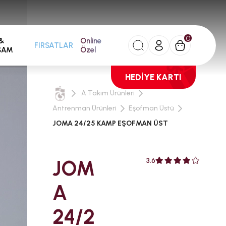
0
&
Online
FIRSATLAR
ŞAM
Özel
HEDİYE KARTI
A Takım Ürünleri
Antrenman Ürünleri
Eşofman Üstü
JOMA 24/25 KAMP EŞOFMAN ÜST
JOM
3.6
A
24/2