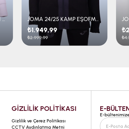
JOMA 24/25 ANTRENMAN EŞOFMAN ÜST GENÇ
JOMA 24/25 KAMP EŞOFMAN ÜST GENÇ
₺1.949,99
₺2
₺2.999,99
₺4.
GİZLİLİK POLİTİKASI
E-BÜLTEN
E-bültenimize 
Gizlilik ve Çerez Politikası
CCTV Aydınlatma Metni