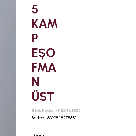
5
KAM
P
EŞO
FMA
N
ÜST
Stok Kodu
(11E24U102)
Barkod
:
8699848278881