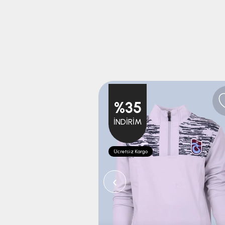
%35
İNDIRIM
Ücretsiz Kargo
‹