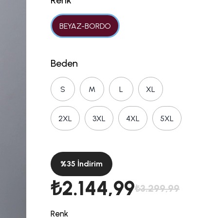
Renk
BEYAZ-BORDO
Beden
S
M
L
XL
2XL
3XL
4XL
5XL
%
35
İndirim
₺2.144,99
₺3.299,99
Renk