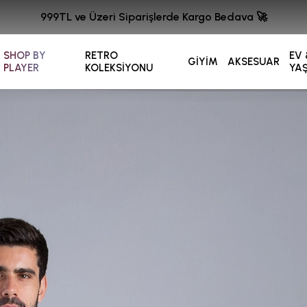
999TL ve Üzeri Siparişlerde Kargo Bedava 🚀
SHOP BY
RETRO
EV 
GİYİM
AKSESUAR
PLAYER
KOLEKSİYONU
YA