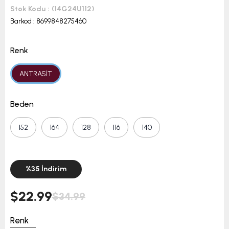
Stok Kodu
(14G24U112)
Barkod
:
8699848275460
Renk
ANTRASİT
Beden
152
164
128
116
140
%
35
İndirim
$22.99
$34.99
Renk