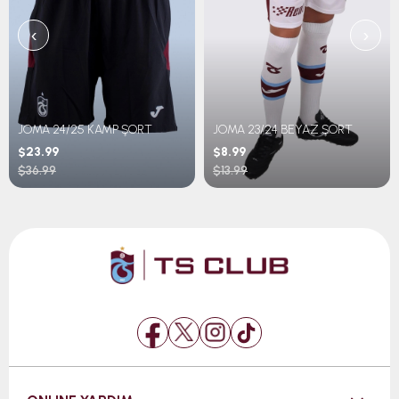
‹
›
JOMA 24/25 KAMP ŞORT
JOMA 23/24 BEYAZ ŞORT
$23.99
$8.99
$36.99
$13.99