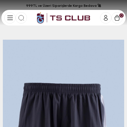
999TL ve Üzeri Siparişlerde Kargo Bedava 🚀
0