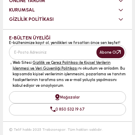
ONLINE YARDIM
KURUMSAL
GİZLİLİK POLİTİKASI
E-BÜLTEN ÜYELİĞİ
E-bültenimize kayıt ol, yenilikleri ve fırsatları önce sen keşfet!
Abone Ol
Web Sitesi
Gizlilik ve Çerez Politikası ile Kişisel Verilerin
İşlenmesi ve Veri Güvenliği Politikası
nı okudum ve anladım. Bu
kapsamda kişisel verilerimin işlenmesini, pazarlama ve tanıtım
faaliyetlerinin tarafıma sms ve e-mail yoluyla yapılmasını
kabul ediyor ve onaylıyorum.
Mağazalar
0 850 532 19 67
© Telif hakkı 2025 Trabzonspor. Tüm hakları saklıdır.