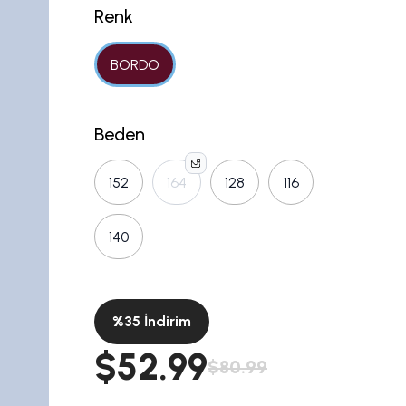
Renk
BORDO
Beden
152
164
128
116
140
%
35
İndirim
$52.99
$80.99