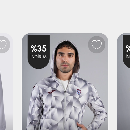
%35
İNDIRIM
İ