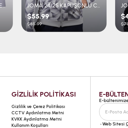
JOMA 23/24 SEREMONİ CEKET
JOMA 24/25 KAPÜŞONLU CEKET
$55.99
$
$85.99
$7
GİZLİLİK POLİTİKASI
E-BÜLTEN
E-bültenimize 
Gizlilik ve Çerez Politikası
CCTV Aydınlatma Metni
KVKK Aydınlatma Metni
Web Sitesi
G
Kullanım Koşulları