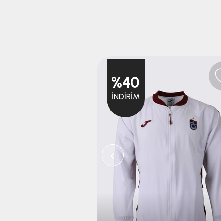
%40
İNDIRIM
‹