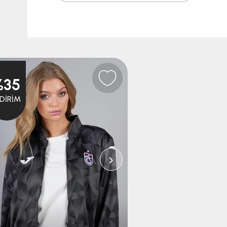
%35
%35
NDIRIM
İNDIRIM
›