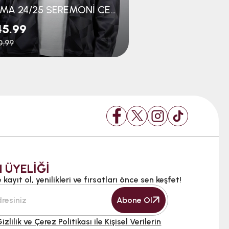
JOMA 24/25 SEREMONİ CEKET
45.99
$41.99
0.99
$63.99
 ÜYELİĞİ
kayıt ol, yenilikleri ve fırsatları önce sen keşfet!
Abone Ol
izlilik ve Çerez Politikası ile Kişisel Verilerin