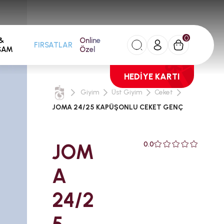
0
&
Online
FIRSATLAR
ŞAM
Özel
HEDİYE KARTI
Giyim
Üst Giyim
Ceket
JOMA 24/25 KAPÜŞONLU CEKET GENÇ
JOM
0.0
A
24/2