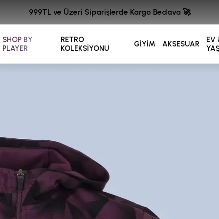
999TL ve Üzeri Siparişlerde Kargo Bedava 🚀
SHOP BY
RETRO
EV 
GİYİM
AKSESUAR
PLAYER
KOLEKSİYONU
YA