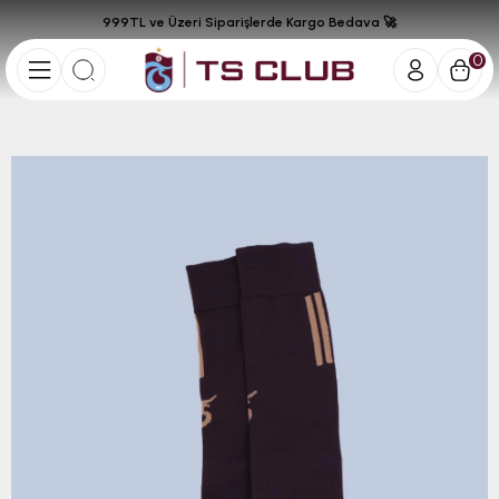
999TL ve Üzeri Siparişlerde Kargo Bedava 🚀
0