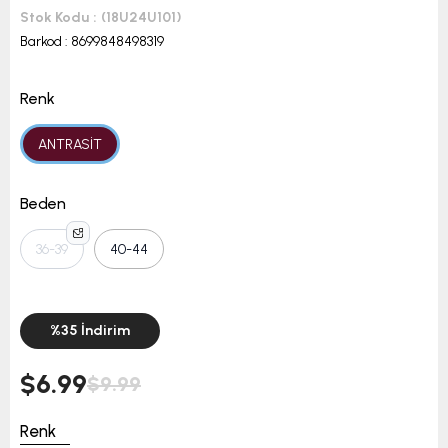
Stok Kodu
(18U24U101)
Barkod
:
8699848498319
Renk
ANTRASİT
Beden
36-39
40-44
%
35
İndirim
$6.99
$9.99
Renk