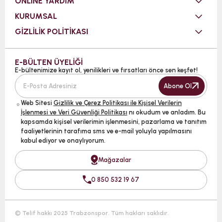
ONLINE YARDIM
KURUMSAL
GİZLİLİK POLİTİKASI
E-BÜLTEN ÜYELİĞİ
E-bültenimize kayıt ol, yenilikleri ve fırsatları önce sen keşfet!
Abone Ol
Web Sitesi
Gizlilik ve Çerez Politikası ile Kişisel Verilerin
İşlenmesi ve Veri Güvenliği Politikası
nı okudum ve anladım. Bu
kapsamda kişisel verilerimin işlenmesini, pazarlama ve tanıtım
faaliyetlerinin tarafıma sms ve e-mail yoluyla yapılmasını
kabul ediyor ve onaylıyorum.
Mağazalar
0 850 532 19 67
© Telif hakkı 2025 Trabzonspor. Tüm hakları saklıdır.