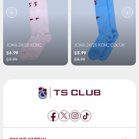
‹
›
JOMA 24/25 KONÇ
JOMA 24/25 KONÇ ÇOCUK
$6.99
$5.99
$9.99
$8.99