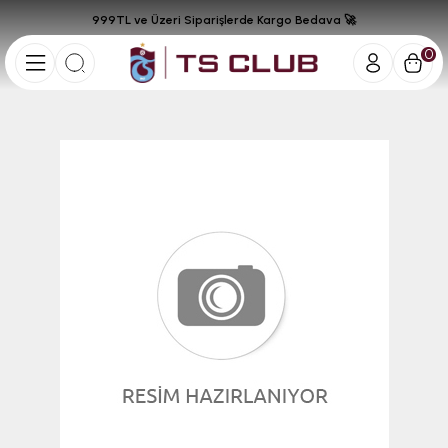
999TL ve Üzeri Siparişlerde Kargo Bedava 🚀
0