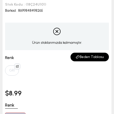
Stok Kodu
(18Ç24U101)
Barkod
:
8699848498265
Ürün stoklarımızda kalmamıştır.
Beden Tablosu
Renk
GRİ
$8.99
Renk