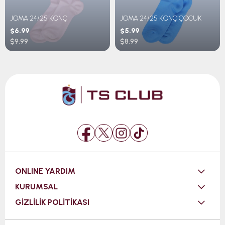
JOMA 24/25 KONÇ
JOMA 24/25 KONÇ ÇOCUK
$6.99
$5.99
$9.99
$8.99
ONLINE YARDIM
KURUMSAL
GİZLİLİK POLİTİKASI