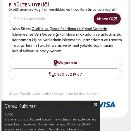
E-BÜLTEN ÜYELİĞİ
E-bültenimize kayıt ol, yenilikleri ve fırsatları önce sen keşfet!
Abone Ol
Web Sitesi
Gizlilik ve Çerez Politikası ile Kişisel Verilerin
İşlenmesi ve Veri Güvenliği Politikası
nı okudum ve anladım. Bu
kapsamda kişisel verilerimin işlenmesini, pazarlama ve tanıtım
faaliyetlerinin tarafıma sms ve e-mail yoluyla yapılmasını
kabul ediyor ve onaylıyorum.
Mağazalar
0 850 532 19 67
© Telif hakkı 2025 Trabzonspor. Tüm hakları saklıdır.
Çerez Kullanımı
KVKK
Sizlere daha iyi hizmet sunabilmek adına sitemizde çerez
konumlandırmaktayız. Kişisel verileriniz, KVKK ve GDPR
kapsamında toplanıp işlenir. Detaylı bilgi almak için