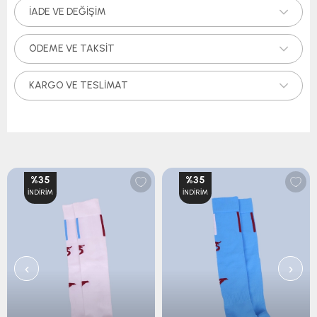
İADE VE DEĞIŞIM
ÖDEME VE TAKSIT
KARGO VE TESLIMAT
%35
%35
İNDIRIM
İNDIRIM
‹
›