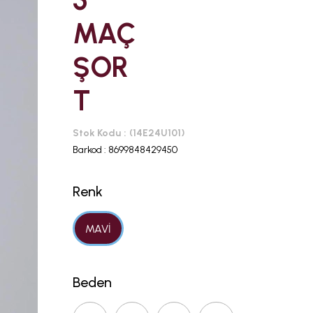
5
MAÇ
ŞOR
T
Stok Kodu
(14E24U101)
Barkod
:
8699848429450
Renk
MAVİ
Beden