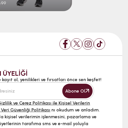
.99
$13.99
 ÜYELİĞİ
kayıt ol, yenilikleri ve fırsatları önce sen keşfet!
Abone Ol
izlilik ve Çerez Politikası ile Kişisel Verilerin
 Veri Güvenliği Politikası
nı okudum ve anladım.
 kişisel verilerimin işlenmesini, pazarlama ve
iyetlerinin tarafıma sms ve e-mail yoluyla