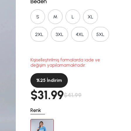
Beden
S
M
L
XL
2XL
3XL
4XL
5XL
Kişiselleştirilmiş formalarda iade ve
değişim yapılamamaktadır.
%
25
İndirim
$31.99
$41.99
Renk