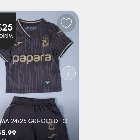
%25
%25
NDIRIM
İNDIRIM
›
JOMA 24/25 GRİ-GOLD FORMA BEBE SET
45.99
$29.99