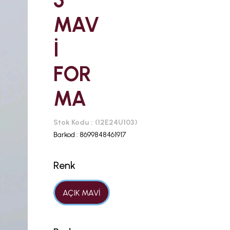
5
MAV
İ
FOR
MA
Stok Kodu
(12E24U103)
Barkod
:
8699848461917
Renk
AÇIK MAVİ