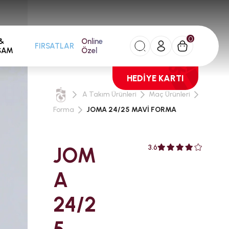
0
&
Online
FIRSATLAR
ŞAM
Özel
HEDİYE KARTI
A Takım Ürünleri
Maç Ürünleri
Forma
JOMA 24/25 MAVİ FORMA
JOM
3.6
A
24/2