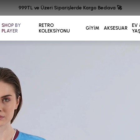
999TL ve Üzeri Siparişlerde Kargo Bedava 🚀
SHOP BY
RETRO
EV 
GİYİM
AKSESUAR
PLAYER
KOLEKSİYONU
YA