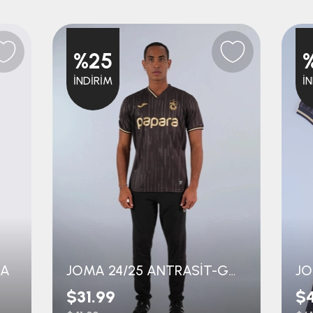
%25
İNDIRIM
İ
MA
JOMA 24/25 ANTRASİT-GOLD FORMA
$31.99
$