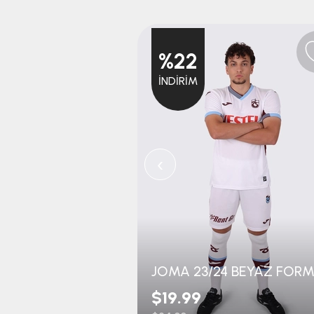
%22
İNDIRIM
‹
JOMA 23/24 BEYAZ FOR
$19.99