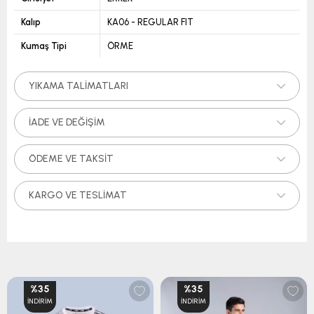
Kalıp
KA06 - REGULAR FIT
Kumaş Tipi
ÖRME
YIKAMA TALIMATLARI
İADE VE DEĞIŞIM
ÖDEME VE TAKSIT
KARGO VE TESLIMAT
%35
%35
İNDIRIM
İNDIRIM