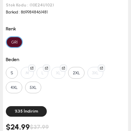
Stok Kodu
(10E24U102)
Barkod
:
8699848461481
Renk
GRİ
Beden
S
M
L
XL
2XL
3XL
4XL
5XL
%
35
İndirim
$24.99
$37.99