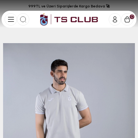
999TL ve Üzeri Siparişlerde Kargo Bedava 🚀
0