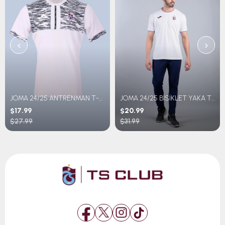
‹
›
JOMA 24/25 ANTRENMAN T-SHIRT GENÇ
JOMA 24/25 BİSİKLET YAKA T-SHIRT
$17.99
$20.99
$27.99
$31.99