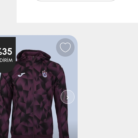
%35
%35
NDIRIM
İNDIRIM
›