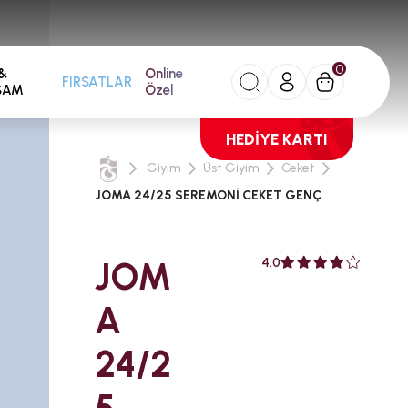
0
&
Online
FIRSATLAR
ŞAM
Özel
HEDİYE KARTI
Giyim
Üst Giyim
Ceket
JOMA 24/25 SEREMONİ CEKET GENÇ
JOM
4.0
A
24/2