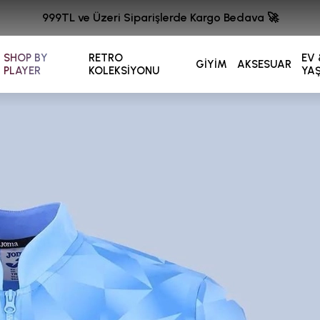
999TL ve Üzeri Siparişlerde Kargo Bedava 🚀
SHOP BY
RETRO
EV 
GİYİM
AKSESUAR
PLAYER
KOLEKSİYONU
YA