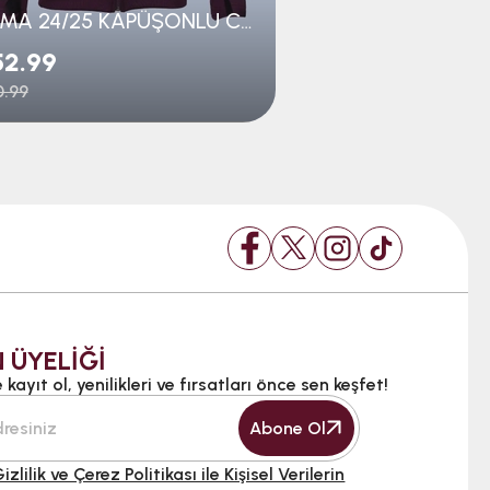
JOMA 24/25 KAPÜŞONLU CEKET GENÇ
52.99
$45.99
.99
$70.99
 ÜYELİĞİ
kayıt ol, yenilikleri ve fırsatları önce sen keşfet!
Abone Ol
izlilik ve Çerez Politikası ile Kişisel Verilerin