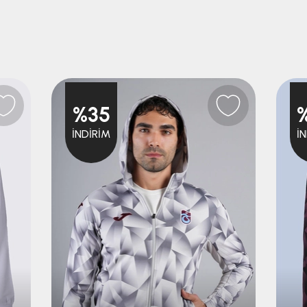
%35
İNDIRIM
İ