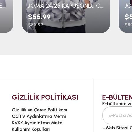
JOMA 23/24 SEREMONİ CEKET
JOMA 24/25 KAPÜŞONLU CEKET
$55.99
$
$85.99
$80
GİZLİLİK POLİTİKASI
E-BÜLTEN
E-bültenimize 
Gizlilik ve Çerez Politikası
CCTV Aydınlatma Metni
KVKK Aydınlatma Metni
Web Sitesi
G
Kullanım Koşulları