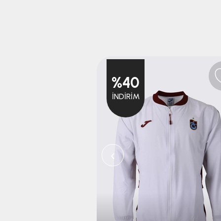
%40
İNDIRIM
‹