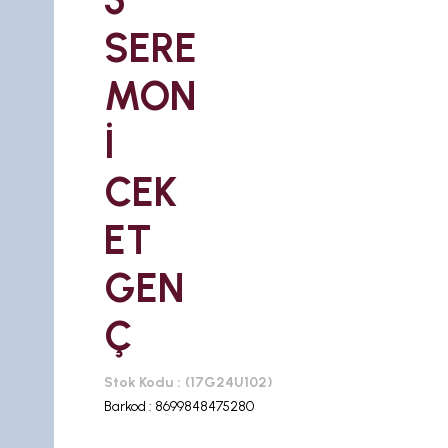
5
SERE
MON
İ
CEK
ET
GEN
Ç
Stok Kodu
(17G24U102)
Barkod
:
8699848475280