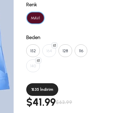
Renk
MAVİ
Beden
152
164
128
116
140
%
35
İndirim
$41.99
$63.99