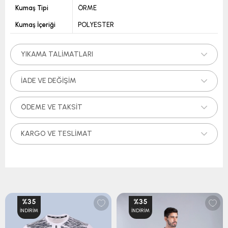
Kumaş Tipi
ÖRME
Kumaş İçeriği
POLYESTER
YIKAMA TALIMATLARI
İADE VE DEĞIŞIM
ÖDEME VE TAKSIT
KARGO VE TESLIMAT
%35
%35
İNDIRIM
İNDIRIM