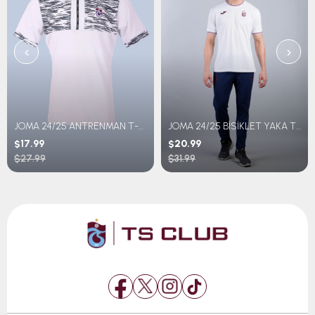
‹
›
JOMA 24/25 ANTRENMAN T-SHIRT GENÇ
JOMA 24/25 BİSİKLET YAKA T-SHIRT
$17.99
$20.99
$27.99
$31.99