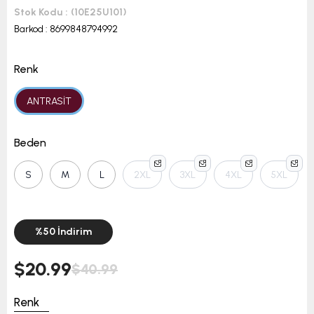
Stok Kodu
(10E25U101)
Barkod
:
8699848794992
Renk
ANTRASİT
Beden
S
M
L
2XL
3XL
4XL
5XL
%
50
İndirim
$20.99
$40.99
Renk