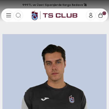
999TL ve Üzeri Siparişlerde Kargo Bedava 🚀
0