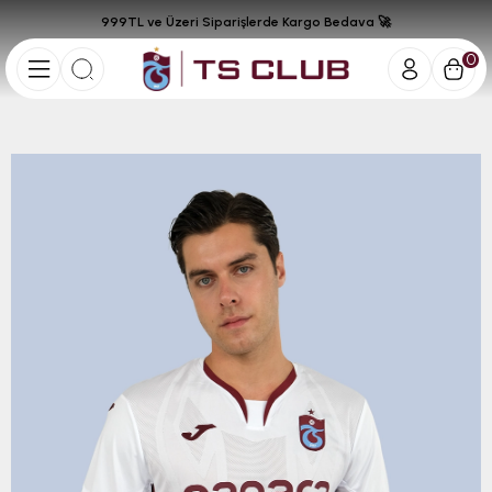
999TL ve Üzeri Siparişlerde Kargo Bedava 🚀
0