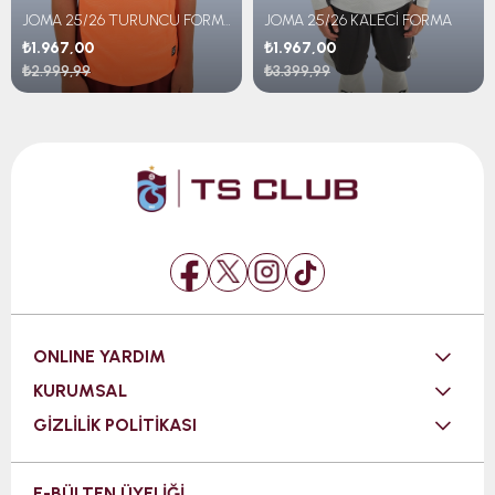
JOMA 25/26 TURUNCU FORMA ÇOCUK
JOMA 25/26 KALECİ FORMA
₺1.967,00
₺1.967,00
₺2.999,99
₺3.399,99
ONLINE YARDIM
KURUMSAL
GİZLİLİK POLİTİKASI
E-BÜLTEN ÜYELİĞİ