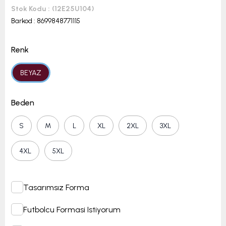
Stok Kodu
(12E25U104)
Barkod
:
8699848771115
Renk
BEYAZ
Beden
S
M
L
XL
2XL
3XL
4XL
5XL
Tasarımsız Forma
Futbolcu Formasi Istiyorum