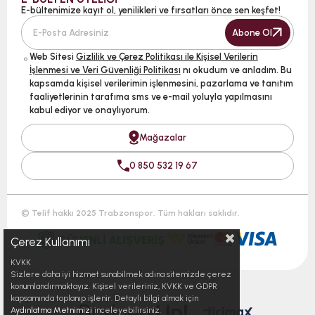
E-bültenimize kayıt ol, yenilikleri ve fırsatları önce sen keşfet!
Abone Ol
Web Sitesi
Gizlilik ve Çerez Politikası ile Kişisel Verilerin
İşlenmesi ve Veri Güvenliği Politikası
nı okudum ve anladım. Bu
kapsamda kişisel verilerimin işlenmesini, pazarlama ve tanıtım
faaliyetlerinin tarafıma sms ve e-mail yoluyla yapılmasını
kabul ediyor ve onaylıyorum.
Mağazalar
0 850 532 19 67
© Telif hakkı 2025 Trabzonspor. Tüm hakları saklıdır.
Çerez Kullanımı
KVKK
Sizlere daha iyi hizmet sunabilmek adına sitemizde çerez
konumlandırmaktayız. Kişisel verileriniz, KVKK ve GDPR
kapsamında toplanıp işlenir. Detaylı bilgi almak için
Aydınlatma Metnimizi
inceleyebilirsiniz.