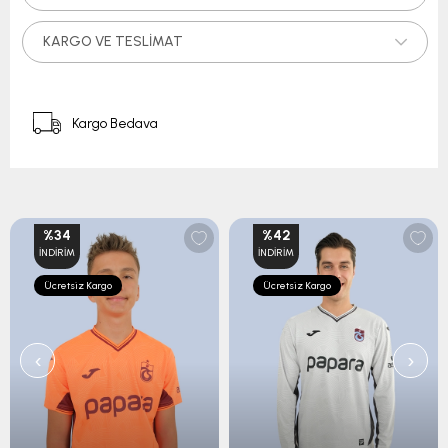
KARGO VE TESLIMAT
Kargo Bedava
%34
%42
İNDIRIM
İNDIRIM
Ücretsiz Kargo
Ücretsiz Kargo
‹
›