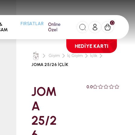
0
&
Online
FIRSATLAR
ŞAM
Özel
HEDİYE KARTI
Giyim
İç Giyim
İçlik
JOMA 25/26 İÇLİK
JOM
0.0
A
25/2