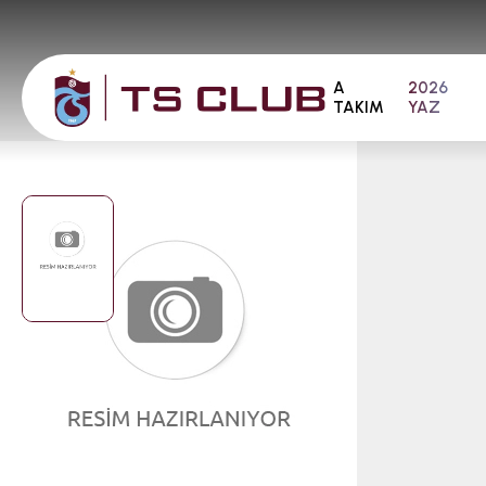
A
2026
TAKIM
YAZ