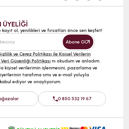
 ÜYELİĞİ
kayıt ol, yenilikleri ve fırsatları önce sen keşfet!
Abone Ol
izlilik ve Çerez Politikası ile Kişisel Verilerin
 Veri Güvenliği Politikası
nı okudum ve anladım.
 kişisel verilerimin işlenmesini, pazarlama ve
iyetlerinin tarafıma sms ve e-mail yoluyla
 kabul ediyor ve onaylıyorum.
ağazalar
0 850 532 19 67