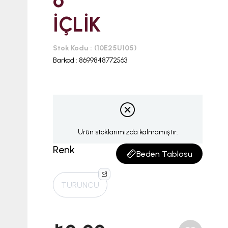
6
İÇLİK
Stok Kodu
(10E25U105)
Barkod
:
8699848772563
Ürün stoklarımızda kalmamıştır.
Renk
Beden Tablosu
TURUNCU