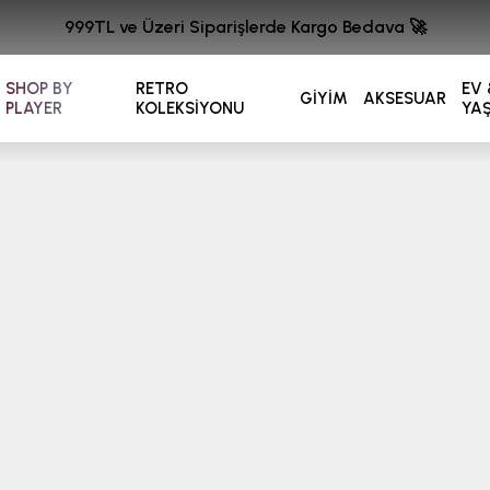
999TL ve Üzeri Siparişlerde Kargo Bedava 🚀
SHOP BY
RETRO
EV 
GİYİM
AKSESUAR
PLAYER
KOLEKSİYONU
YA