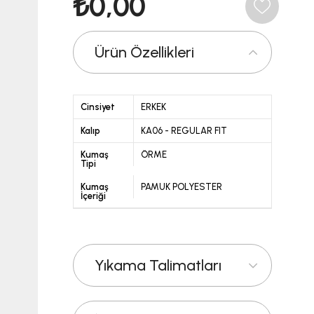
₺0,00
Ürün Özellikleri
Cinsiyet
ERKEK
Kalıp
KA06 - REGULAR FIT
Kumaş
ÖRME
Tipi
Kumaş
PAMUK POLYESTER
İçeriği
Yıkama Talimatları