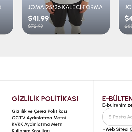
JOMA 25/26 TURUNCU FORMA ÇOCUK
JOMA 25/26 KALECİ FORMA
JO
$41.99
$4
$72.99
$68
GİZLİLİK POLİTİKASI
E-BÜLTEN
E-bültenimize 
Gizlilik ve Çerez Politikası
CCTV Aydınlatma Metni
KVKK Aydınlatma Metni
Web Sitesi
G
Kullanım Koşulları