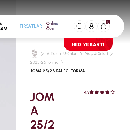
0
&
Online
FIRSATLAR
ŞAM
Özel
HEDİYE KARTI
A Takım Ürünleri
Maç Ürünleri
2025-26 Forma
JOMA 25/26 KALECİ FORMA
JOM
4.3
A
25/2