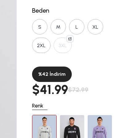
Beden
S
M
L
XL
2XL
3XL
%
42
İndirim
$41.99
$72.99
Renk