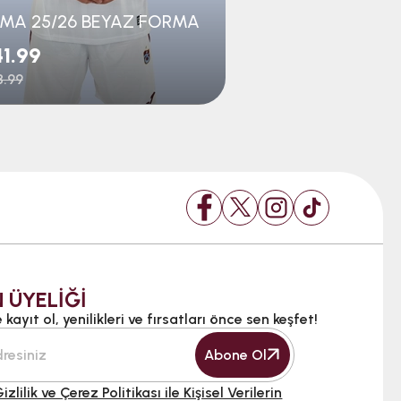
MA 25/26 BEYAZ FORMA
1.99
$41.99
.99
$68.99
 ÜYELİĞİ
kayıt ol, yenilikleri ve fırsatları önce sen keşfet!
Abone Ol
izlilik ve Çerez Politikası ile Kişisel Verilerin