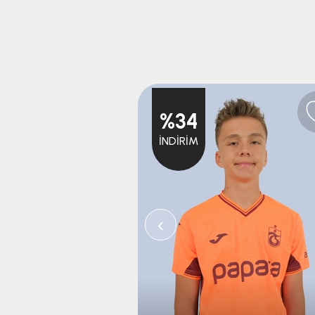
%34
İNDIRIM
‹