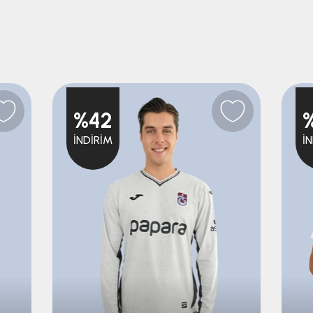
%42
İNDIRIM
İ