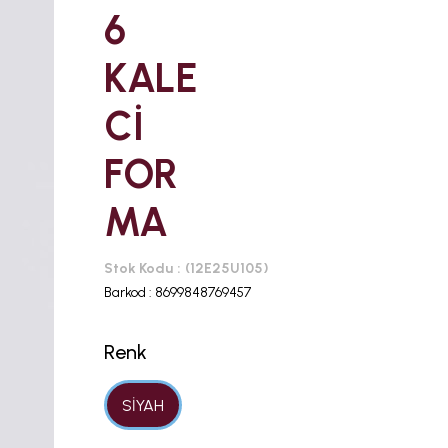
6
KALE
Cİ
FOR
MA
Stok Kodu
(12E25U105)
Barkod
:
8699848769457
Renk
SİYAH