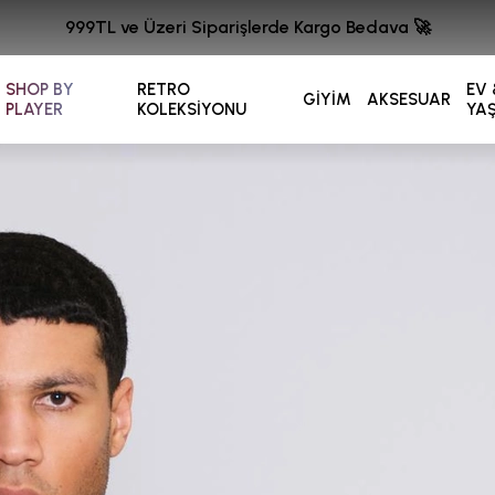
999TL ve Üzeri Siparişlerde Kargo Bedava 🚀
SHOP BY
RETRO
EV 
GİYİM
AKSESUAR
PLAYER
KOLEKSİYONU
YA