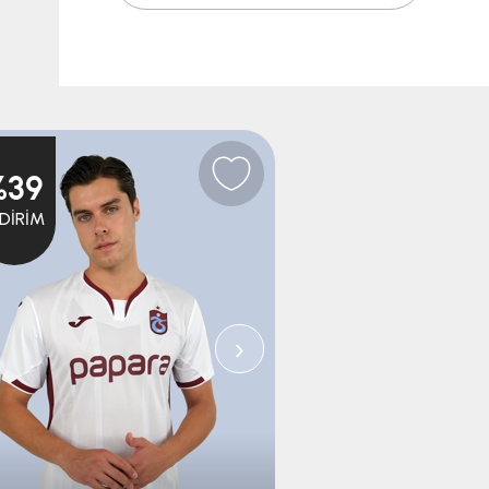
%39
%39
NDIRIM
İNDIRIM
›