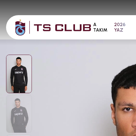
A
2026
TAKIM
YAZ