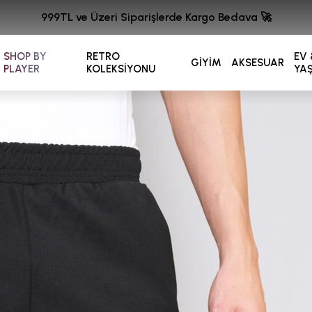
999TL ve Üzeri Siparişlerde Kargo Bedava 🚀
SHOP BY
RETRO
EV 
GİYİM
AKSESUAR
PLAYER
KOLEKSİYONU
YA