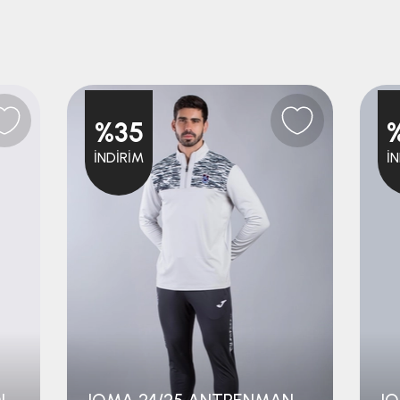
%35
İNDIRIM
İ
JOMA 23/24 KAMP PANTOLON
JOMA 24/25 ANTRENMAN PANTOLON