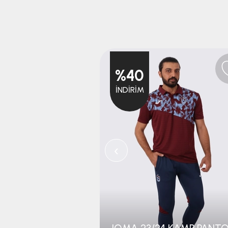
%40
İNDIRIM
‹