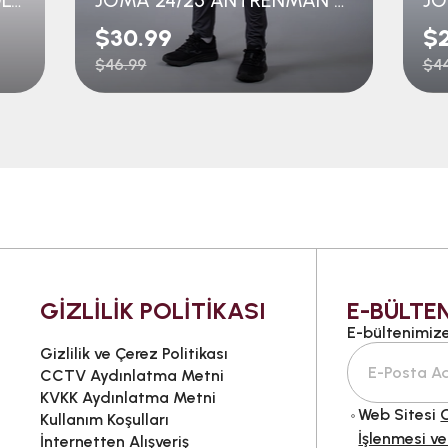
$30.99
$
$46.99
$44
GİZLİLİK POLİTİKASI
E-BÜLTEN
E-bültenimize 
Gizlilik ve Çerez Politikası
CCTV Aydınlatma Metni
KVKK Aydınlatma Metni
Web Sitesi
G
Kullanım Koşulları
İşlenmesi ve
İnternetten Alışveriş