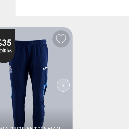
%35
%35
NDIRIM
İNDIRIM
›
JOMA 24/25 ANTRENMAN PANTOLON GENÇ