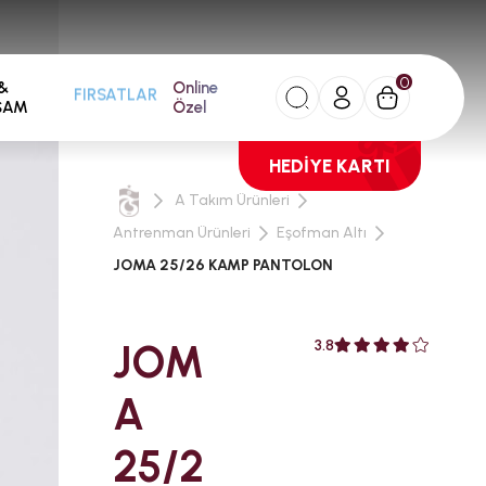
0
&
Online
FIRSATLAR
ŞAM
Özel
HEDİYE KARTI
A Takım Ürünleri
Antrenman Ürünleri
Eşofman Altı
JOMA 25/26 KAMP PANTOLON
JOM
3.8
A
25/2