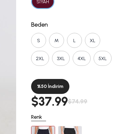
SİYAH
Beden
S
M
L
XL
2XL
3XL
4XL
5XL
%
50
İndirim
$37.99
$74.99
Renk