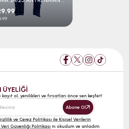
29.99
$33.99
.99
$51.99
 ÜYELİĞİ
kayıt ol, yenilikleri ve fırsatları önce sen keşfet!
Abone Ol
izlilik ve Çerez Politikası ile Kişisel Verilerin
 Veri Güvenliği Politikası
nı okudum ve anladım.