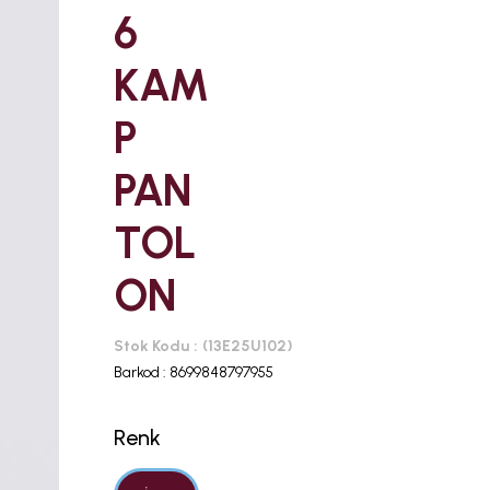
6
KAM
P
PAN
TOL
ON
Stok Kodu
(13E25U102)
Barkod
:
8699848797955
Renk