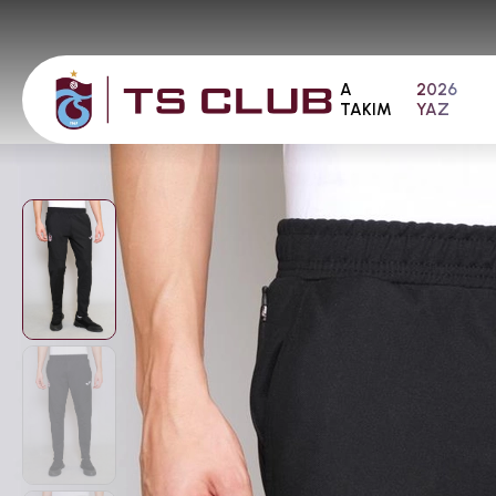
A
2026
TAKIM
YAZ