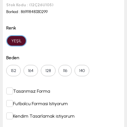
Stok Kodu
(12Ç26U105)
Barkod
:
8699848330299
Renk
YEŞİL
Beden
152
164
128
116
140
Tasarımsız Forma
Futbolcu Formasi Istiyorum
Kendim Tasarlamak istiyorum