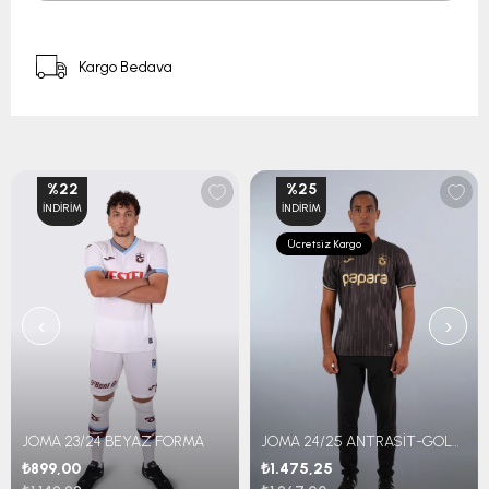
Kargo Bedava
%22
%25
İNDIRIM
İNDIRIM
Ücretsiz Kargo
‹
›
JOMA 23/24 BEYAZ FORMA
JOMA 24/25 ANTRASİT-GOLD FORMA
₺899,00
₺1.475,25