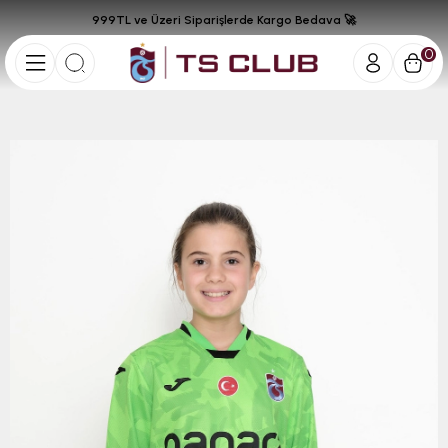
999TL ve Üzeri Siparişlerde Kargo Bedava 🚀
0