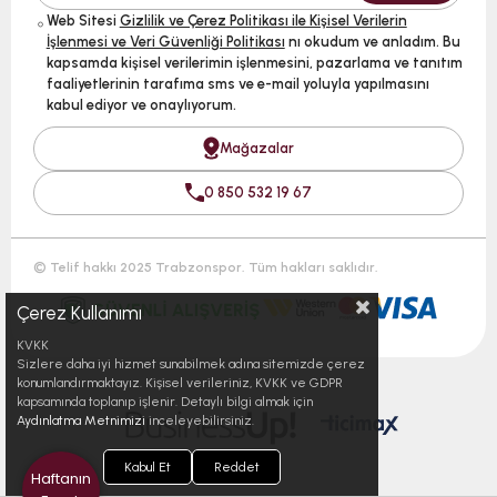
Web Sitesi
Gizlilik ve Çerez Politikası ile Kişisel Verilerin
İşlenmesi ve Veri Güvenliği Politikası
nı okudum ve anladım. Bu
kapsamda kişisel verilerimin işlenmesini, pazarlama ve tanıtım
faaliyetlerinin tarafıma sms ve e-mail yoluyla yapılmasını
kabul ediyor ve onaylıyorum.
Mağazalar
0 850 532 19 67
© Telif hakkı 2025 Trabzonspor. Tüm hakları saklıdır.
Çerez Kullanımı
KVKK
Sizlere daha iyi hizmet sunabilmek adına sitemizde çerez
konumlandırmaktayız. Kişisel verileriniz, KVKK ve GDPR
kapsamında toplanıp işlenir. Detaylı bilgi almak için
Aydınlatma Metnimizi
inceleyebilirsiniz.
Kabul Et
Reddet
Haftanın