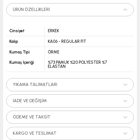
ÜRÜN ÖZELLIKLERI
Cinsiyet
ERKEK
Kalıp
KA06 - REGULAR FIT
Kumaş Tipi
ÖRME
Kumaş İçeriği
%73 PAMUK %20 POLYESTER %7
ELASTAN
YIKAMA TALIMATLARI
İADE VE DEĞIŞIM
ÖDEME VE TAKSIT
KARGO VE TESLIMAT