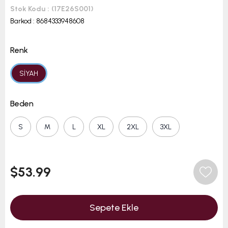
Stok Kodu
(17E26S001)
Barkod
:
8684333948608
Renk
SİYAH
Beden
S
M
L
XL
2XL
3XL
$53.99