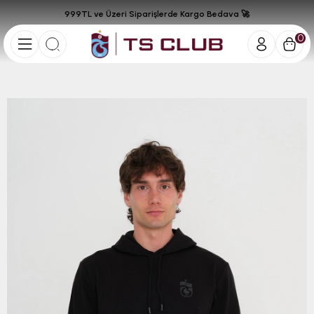
999TL ve Üzeri Siparişlerde Kargo Bedava 🚀
0