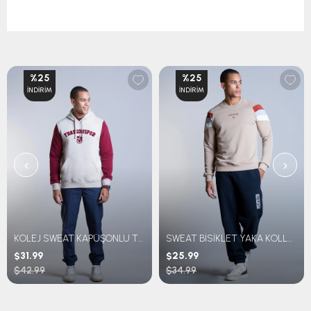
%25
%25
İNDIRIM
İNDIRIM
‹
›
KOLEJ SWEAT KAPÜŞONLU TRABZONSPOR NAKIŞLI
SWEAT BİSİKLET YAKA KOLLARI ÇİZGİLİ
$31.99
$25.99
$42.99
$34.99