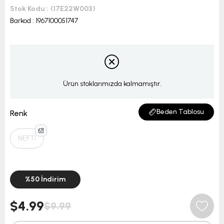
Stok Kodu
(17E22W003)
Barkod
:
1967100051747
Ürün stoklarımızda kalmamıştır.
Beden Tablosu
Renk
NEFTİ
%
50
İndirim
$4.99
$9.99