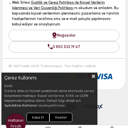
Web Sitesi
Gizlilik ve Çerez Politikası ile Kişisel Verilerin
İşlenmesi ve Veri Güvenliği Politikası
nı okudum ve anladım. Bu
kapsamda kişisel verilerimin işlenmesini, pazarlama ve tanıtım
faaliyetlerinin tarafıma sms ve e-mail yoluyla yapılmasını
kabul ediyor ve onaylıyorum.
Mağazalar
0 850 532 19 67
© Telif hakkı 2025 Trabzonspor. Tüm hakları saklıdır.
Çerez Kullanımı
KVKK
Sizlere daha iyi hizmet sunabilmek adına sitemizde çerez
konumlandırmaktayız. Kişisel verileriniz, KVKK ve GDPR
kapsamında toplanıp işlenir. Detaylı bilgi almak için
Aydınlatma Metnimizi
inceleyebilirsiniz.
Kabul Et
Reddet
Haftanın
Fırsatı