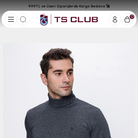
999TL ve Üzeri Siparişlerde Kargo Bedava 🚀
0