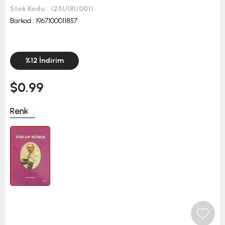
Stok Kodu
(25U18U001)
Barkod
:
1967100011857
%
12
İndirim
$0.99
Renk