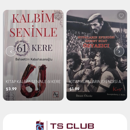
‹
›
KİTAP KALBİM SENİNLE 61 KERE
KİTAP KUPALARIN EFENDİSİ AHMET SUAT ÖZYAZICI
$3.99
$1.99