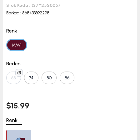
Stok Kodu
(37Y25S005)
Barkod
:
8684333922981
Renk
MAVİ
Beden
68
74
80
86
$15.99
Renk