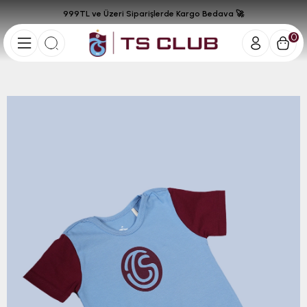
999TL ve Üzeri Siparişlerde Kargo Bedava 🚀
0