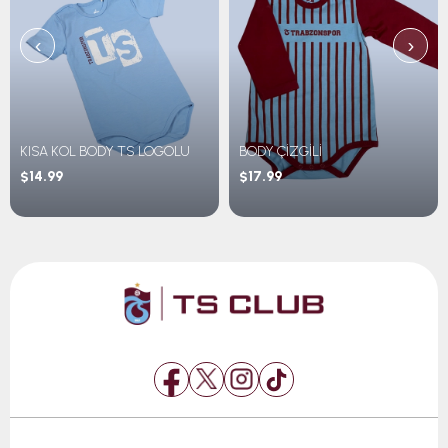
‹
›
KISA KOL BODY TS LOGOLU
BODY ÇİZGİLİ
$14.99
$17.99