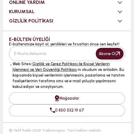
ONLINE YARDIM
KURUMSAL
GİZLİLİK POLİTİKASI
E-BÜLTEN ÜYELİĞİ
E-bültenimize kayıt ol, yenilikleri ve fırsatları önce sen keşfet!
Abone Ol
Web Sitesi
Gizlilik ve Çerez Politikası ile Kişisel Verilerin
İşlenmesi ve Veri Güvenliği Politikası
nı okudum ve anladım. Bu
kapsamda kişisel verilerimin işlenmesini, pazarlama ve tanıtım
faaliyetlerinin tarafıma sms ve e-mail yoluyla yapılmasını
kabul ediyor ve onaylıyorum.
Mağazalar
0 850 532 19 67
© Telif hakkı 2025 Trabzonspor. Tüm hakları saklıdır.