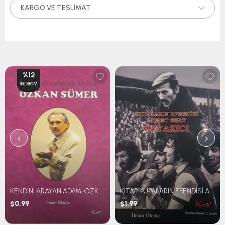
KARGO VE TESLIMAT
%12
İNDIRIM
‹
›
KENDİNİ ARAYAN ADAM-ÖZKAN SÜMER
KİTAP KUPALARIN EFENDİSİ AHMET SUAT ÖZYAZICI
$0.99
$1.99