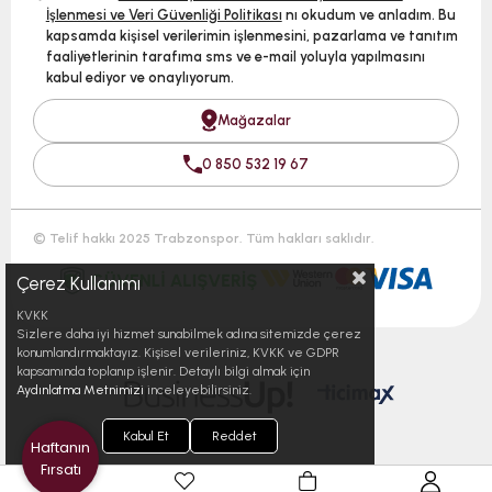
İşlenmesi ve Veri Güvenliği Politikası
nı okudum ve anladım. Bu
kapsamda kişisel verilerimin işlenmesini, pazarlama ve tanıtım
faaliyetlerinin tarafıma sms ve e-mail yoluyla yapılmasını
kabul ediyor ve onaylıyorum.
Mağazalar
0 850 532 19 67
© Telif hakkı 2025 Trabzonspor. Tüm hakları saklıdır.
Çerez Kullanımı
KVKK
Sizlere daha iyi hizmet sunabilmek adına sitemizde çerez
konumlandırmaktayız. Kişisel verileriniz, KVKK ve GDPR
kapsamında toplanıp işlenir. Detaylı bilgi almak için
Aydınlatma Metnimizi
inceleyebilirsiniz.
Kabul Et
Reddet
Haftanın
Fırsatı