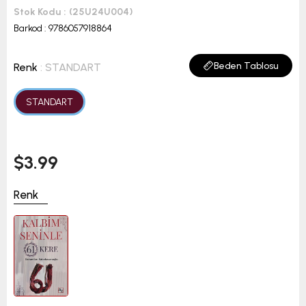
Stok Kodu
(25U24U004)
Barkod
:
9786057918864
Beden Tablosu
Renk
: STANDART
STANDART
$3.99
Renk