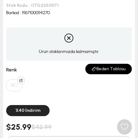
Stok Kodu
(17G23S007)
Barkod
:
1967100094270
Ürün stoklarımızda kalmamıştır.
Beden Tablosu
Renk
BEJ
%
40
İndirim
$25.99
$42.99