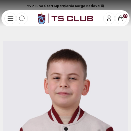
999TL ve Üzeri Siparişlerde Kargo Bedava 🚀
0