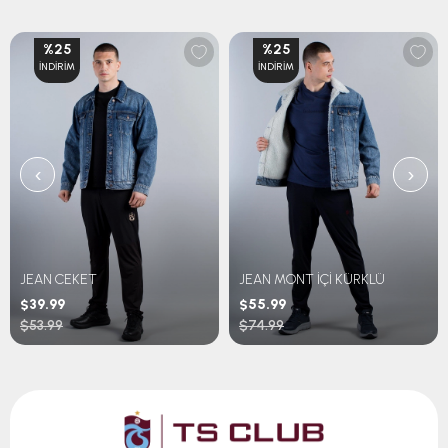
%25
%25
İNDIRIM
İNDIRIM
‹
›
JEAN CEKET
JEAN MONT İÇİ KÜRKLÜ
$39.99
$55.99
$53.99
$74.99