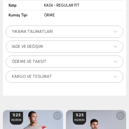
Kalıp
KA06 - REGULAR FIT
Kumaş Tipi
ÖRME
YIKAMA TALIMATLARI
İADE VE DEĞIŞIM
ÖDEME VE TAKSIT
KARGO VE TESLIMAT
%25
%25
İNDIRIM
İNDIRIM