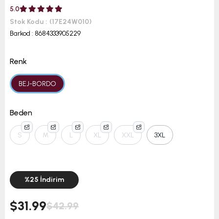
5.0
Stok Kodu
(17E24W010)
Barkod
:
8684333905229
Renk
BEJ-BORDO
Beden
S
M
L
XL
XXL
3XL
%
25
İndirim
$31.99
$42.99