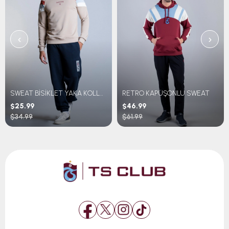
‹
›
SWEAT BİSİKLET YAKA KOLLARI ÇİZGİLİ
RETRO KAPÜŞONLU SWEAT
$25.99
$46.99
$34.99
$61.99