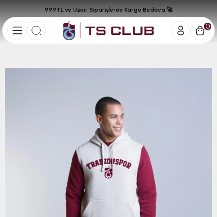
999TL ve Üzeri Siparişlerde Kargo Bedava 🚀
0