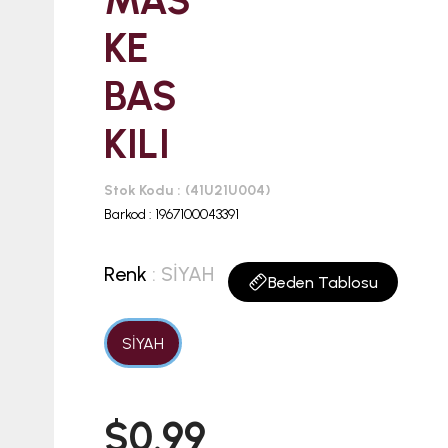
MAS
KE
BAS
KILI
Stok Kodu
(41U21U004)
Barkod
:
1967100043391
Renk
: SİYAH
Beden Tablosu
SİYAH
$0.99