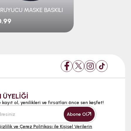
RUYUCU MASKE BASKILI
KORUYUCU MASK
0.99
$0.99
 ÜYELİĞİ
kayıt ol, yenilikleri ve fırsatları önce sen keşfet!
Abone Ol
izlilik ve Çerez Politikası ile Kişisel Verilerin