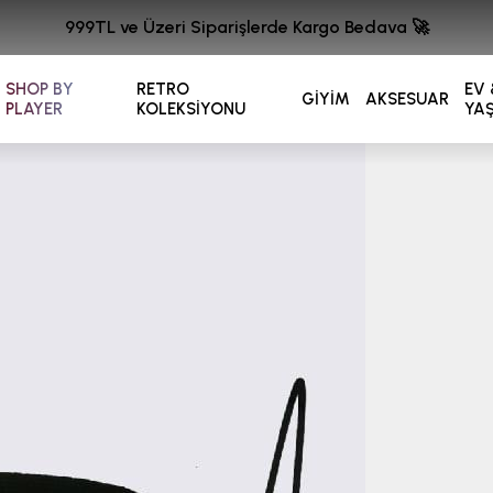
999TL ve Üzeri Siparişlerde Kargo Bedava 🚀
SHOP BY
RETRO
EV 
GİYİM
AKSESUAR
PLAYER
KOLEKSİYONU
YA