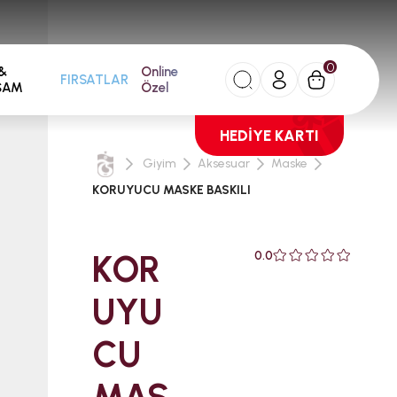
0
&
Online
FIRSATLAR
ŞAM
Özel
HEDİYE KARTI
Giyim
Aksesuar
Maske
KORUYUCU MASKE BASKILI
KOR
0.0
UYU
CU