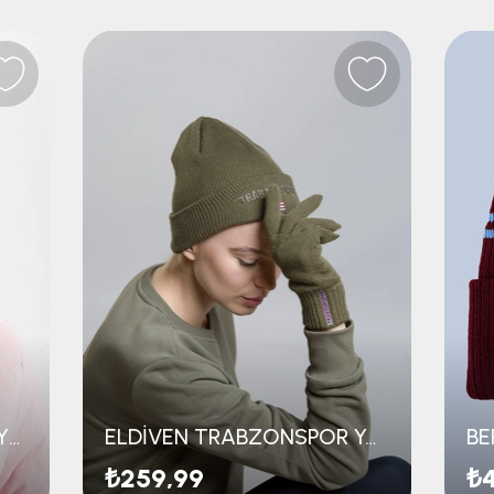
BORDO ŞAPKA TS YAZILI YETİŞKİN
ELDİVEN TRABZONSPOR YAZILI
BE
₺259,99
₺