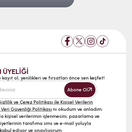
 ÜYELİĞİ
kayıt ol, yenilikleri ve fırsatları önce sen keşfet!
Abone Ol
izlilik ve Çerez Politikası ile Kişisel Verilerin
 Veri Güvenliği Politikası
nı okudum ve anladım.
 kişisel verilerimin işlenmesini, pazarlama ve
iyetlerinin tarafıma sms ve e-mail yoluyla
 kabul ediyor ve onaylıyorum.