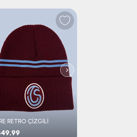
›
RE RETRO ÇİZGİLİ
BERE RETRO ÇİZ
449,99
₺449,99