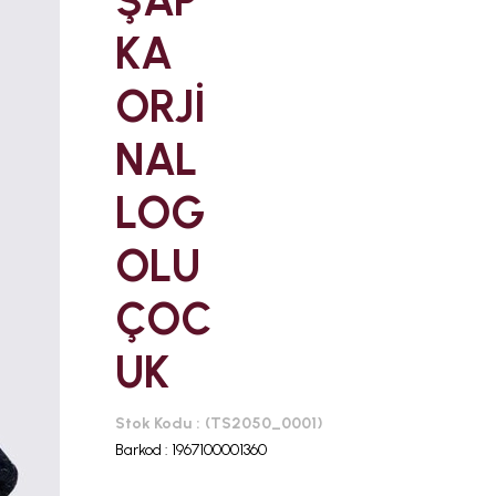
ŞAP
KA
ORJİ
NAL
LOG
OLU
ÇOC
UK
Stok Kodu
(TS2050_0001)
Barkod
:
1967100001360