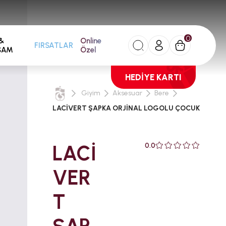
0
&
Online
FIRSATLAR
ŞAM
Özel
HEDİYE KARTI
Giyim
Aksesuar
Bere
LACİVERT ŞAPKA ORJİNAL LOGOLU ÇOCUK
LACİ
0.0
VER
T