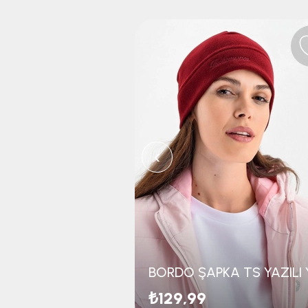
‹
₺129,99