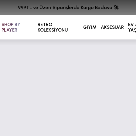
999TL ve Üzeri Siparişlerde Kargo Bedava 🚀
SHOP BY
RETRO
EV 
GİYİM
AKSESUAR
PLAYER
KOLEKSİYONU
YA