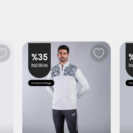
%35
İNDIRIM
İ
Ücretsiz Kargo
Ücr