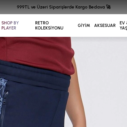
999TL ve Üzeri Siparişlerde Kargo Bedava 🚀
SHOP BY
RETRO
EV 
GİYİM
AKSESUAR
PLAYER
KOLEKSİYONU
YA