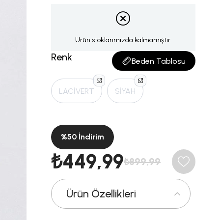
Ürün stoklarımızda kalmamıştır.
Renk
Beden Tablosu
LACİVERT
SİYAH
%
50
İndirim
₺449,99
₺899,99
Ürün Özellikleri