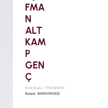
FMA
N
ALT
KAM
P
GEN
Ç
Stok Kodu
(13G22U101)
Barkod
:
8698401955832