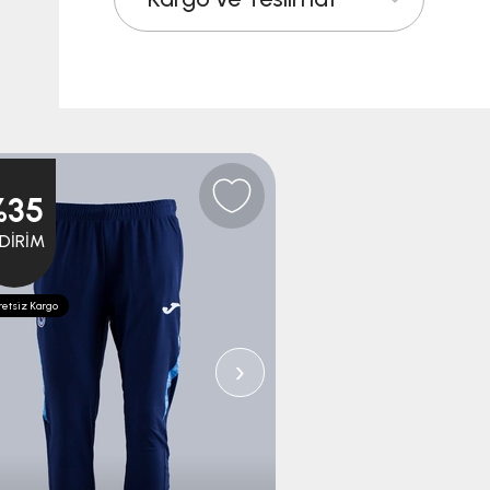
%35
%35
NDIRIM
İNDIRIM
etsiz Kargo
Ücretsiz Kargo
›