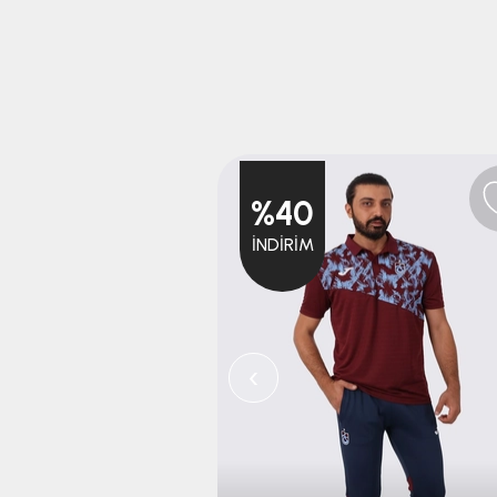
%40
İNDIRIM
‹