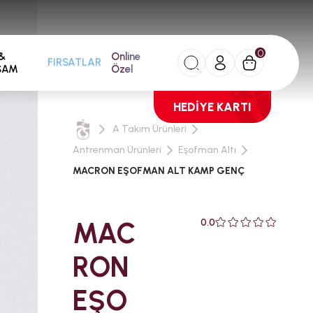
0
&
Online
FIRSATLAR
ŞAM
Özel
HEDİYE KARTI
A Takım Ürünleri
Antrenman Ürünleri
Eşofman Altı
MACRON EŞOFMAN ALT KAMP GENÇ
MAC
0.0
RON
EŞO