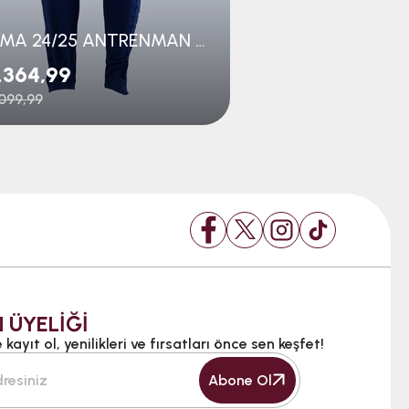
JOMA 24/25 ANTRENMAN PANTOLON GENÇ
.364,99
₺1.559,99
099,99
₺2.399,99
 ÜYELİĞİ
kayıt ol, yenilikleri ve fırsatları önce sen keşfet!
Abone Ol