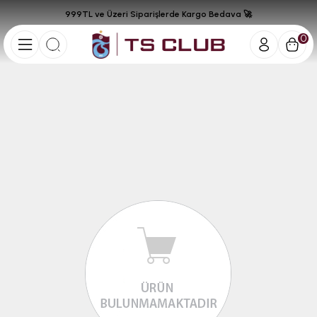
999TL ve Üzeri Siparişlerde Kargo Bedava 🚀
0