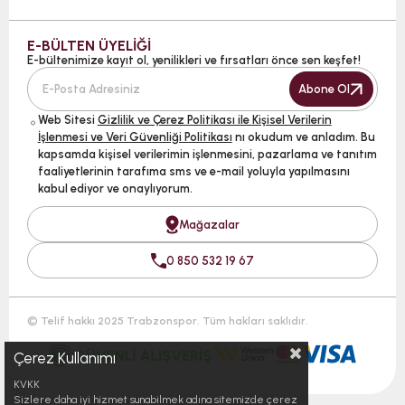
E-BÜLTEN ÜYELİĞİ
E-bültenimize kayıt ol, yenilikleri ve fırsatları önce sen keşfet!
Abone Ol
Web Sitesi
Gizlilik ve Çerez Politikası ile Kişisel Verilerin
İşlenmesi ve Veri Güvenliği Politikası
nı okudum ve anladım. Bu
kapsamda kişisel verilerimin işlenmesini, pazarlama ve tanıtım
faaliyetlerinin tarafıma sms ve e-mail yoluyla yapılmasını
kabul ediyor ve onaylıyorum.
Mağazalar
0 850 532 19 67
© Telif hakkı 2025 Trabzonspor. Tüm hakları saklıdır.
Çerez Kullanımı
KVKK
Sizlere daha iyi hizmet sunabilmek adına sitemizde çerez