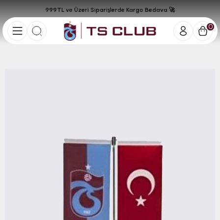
999TL ve Üzeri Siparişlerde Kargo Bedava 🚀
0