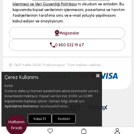
İşlenmesi ve Veri Güvenliği Politikası
nı okudum ve anladım. Bu
kapsamda kişisel verilerimin işlenmesini, pazarlama ve tanıtım
faaliyetlerinin tarafıma sms ve e-mail yoluyla yapılmasını
kabul ediyor ve onaylıyorum.
Mağazalar
0 850 532 19 67
© Telif hakkı 2025 Trabzonspor. Tüm hakları saklıdır.
Çerez Kullanımı
KVKK
Sizlere daha iyi hizmet sunabilmek adına sitemizde çerez
konumlandırmaktayız. Kişisel verileriniz, KVKK ve GDPR
kapsamında toplanıp işlenir. Detaylı bilgi almak için
Aydınlatma Metnimizi
inceleyebilirsiniz.
Kabul Et
Reddet
Haftanın
Fırsatı