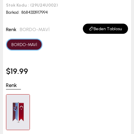
Stok Kodu
(29U24U002)
Barkod
:
8684333917994
Beden Tablosu
Renk
: BORDO-MAVİ
BORDO-MAVİ
$19.99
Renk