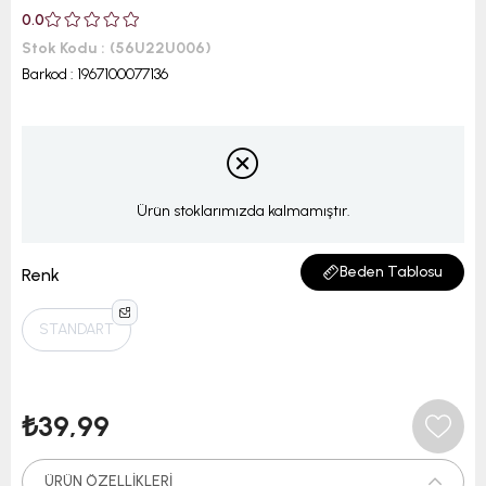
0.0
Stok Kodu
(56U22U006)
Barkod
:
1967100077136
Ürün stoklarımızda kalmamıştır.
Beden Tablosu
Renk
STANDART
₺39,99
ÜRÜN ÖZELLIKLERI