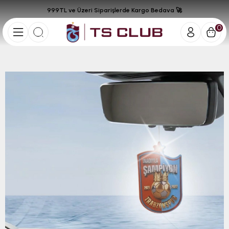
999TL ve Üzeri Siparişlerde Kargo Bedava 🚀
0