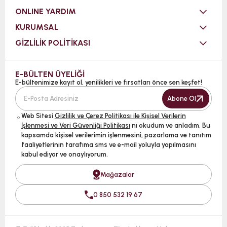
ONLINE YARDIM
KURUMSAL
GİZLİLİK POLİTİKASI
E-BÜLTEN ÜYELİĞİ
E-bültenimize kayıt ol, yenilikleri ve fırsatları önce sen keşfet!
Abone Ol
Web Sitesi
Gizlilik ve Çerez Politikası ile Kişisel Verilerin
İşlenmesi ve Veri Güvenliği Politikası
nı okudum ve anladım. Bu
kapsamda kişisel verilerimin işlenmesini, pazarlama ve tanıtım
faaliyetlerinin tarafıma sms ve e-mail yoluyla yapılmasını
kabul ediyor ve onaylıyorum.
Mağazalar
0 850 532 19 67