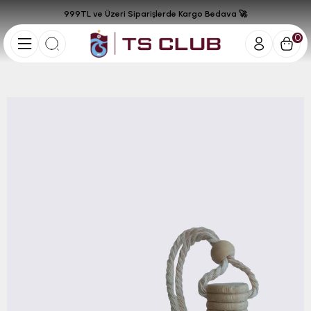
999TL ve Üzeri Siparişlerde Kargo Bedava 🚀
0