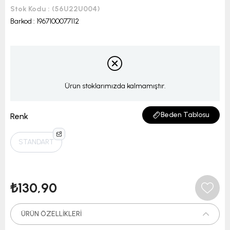
Stok Kodu
(56U22U004)
Barkod
:
1967100077112
Ürün stoklarımızda kalmamıştır.
Beden Tablosu
Renk
STANDART
₺130,90
ÜRÜN ÖZELLIKLERI