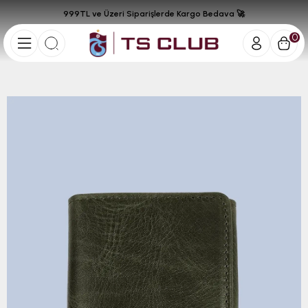
999TL ve Üzeri Siparişlerde Kargo Bedava 🚀
0