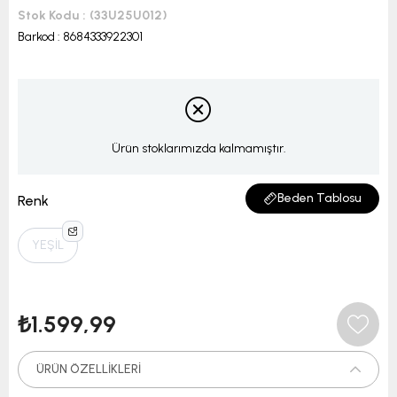
Stok Kodu
(33U25U012)
Barkod
:
8684333922301
Ürün stoklarımızda kalmamıştır.
Beden Tablosu
Renk
YEŞİL
₺1.599,99
ÜRÜN ÖZELLIKLERI