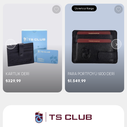
Ücretsiz Kargo
‹
›
KARTLIK DERİ
PARA PORTFÖYÜ %100 DERİ
₺329,99
₺1.549,99